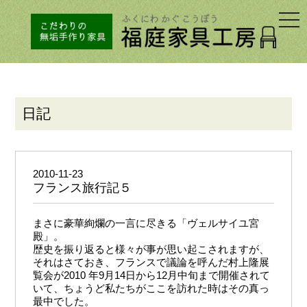
togg
navi
日記
2010-11-23
フランス旅行記５
まさに豪華絢爛の一言に尽きる「ヴェルサイユ宮
殿」。
歴史を振り返ると様々が事が思い起こされますが、
それはさておき、フランスで議論を呼んだ村上隆展
覧会が2010 年9月14日から12月中旬まで開催されて
いて、ちょうど私たちがここを訪れた時はその真っ
最中でした。