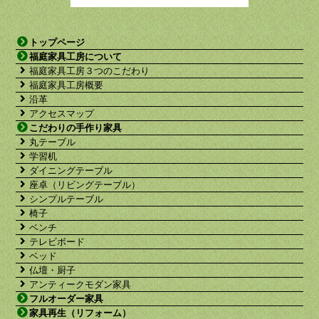
トップページ
福庭家具工房について
福庭家具工房３つのこだわり
福庭家具工房概要
沿革
アクセスマップ
こだわりの手作り家具
丸テーブル
学習机
ダイニングテーブル
座卓（リビングテーブル）
シンプルテーブル
椅子
ベンチ
テレビボード
ベッド
仏壇・厨子
アンティークモダン家具
フルオーダー家具
家具再生（リフォーム）