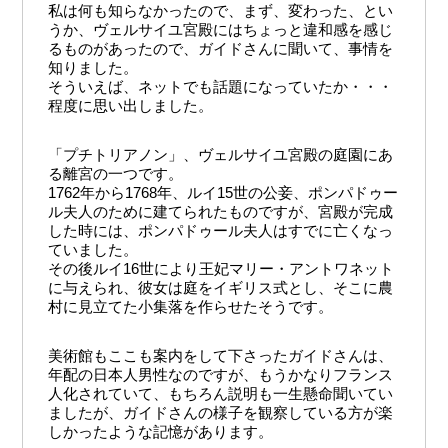
私は何も知らなかったので、まず、変わった、とい
うか、ヴェルサイユ宮殿にはちょっと違和感を感じ
るものがあったので、ガイドさんに聞いて、事情を
知りました。
そういえば、ネットでも話題になっていたか・・・
程度に思い出しました。
「プチトリアノン」、ヴェルサイユ宮殿の庭園にあ
る離宮の一つです。
1762年から1768年、ルイ15世の公妾、ポンパドゥー
ル夫人のために建てられたものですが、宮殿が完成
した時には、ポンパドゥール夫人はすでに亡くなっ
ていました。
その後ルイ16世により王妃マリー・アントワネット
に与えられ、彼女は庭をイギリス式とし、そこに農
村に見立てた小集落を作らせたそうです。
美術館もここも案内をして下さったガイドさんは、
年配の日本人男性なのですが、もうかなりフランス
人化されていて、もちろん説明も一生懸命聞いてい
ましたが、ガイドさんの様子を観察している方が楽
しかったような記憶があります。