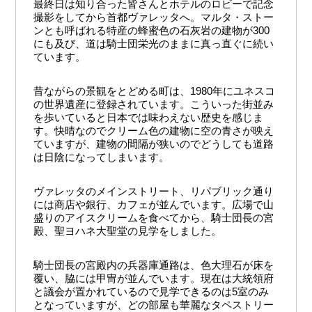
最終日は知り合った皆さんとホテルのロビーで記念
撮影をしてから首都ヴァレッタへ。マルタ・ストー
ンとも呼ばれる特産の蜂蜜色の石灰岩の建物が300
にも及び、道は騎士団栄光のままに真っ直ぐに続い
ています。
昔ながらの景観をとどめる町は、1980年にユネスコ
の世界遺産に登録されています。こういった街並み
を歩いていると日本では味わえない歴史を感じま
す。快晴なのでクリーム色の建物に空の青さが映え
ていますが、建物の間隔が狭いのでどうしても道路
は日陰になってしまいます。
ヴァレッタのメインストリート、リパブリック通り
には商店や銀行、カフェが並んでいます。広場で山
盛りのアイスクリームを食べてから、騎士団長の宮
殿、聖ヨハネ大聖堂の見学をしました。
騎士団長の宮殿内の兵器庫通路は、色大理石が床を
覆い、脇には甲冑が並んでいます。現在は大統領府
と議会が置かれているので見学できるのは5室のみ
となっていますが、どの部屋も華麗なタペストリー