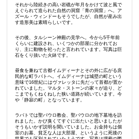
それから陸続きの高い岩礁が年月をかけて波と風で
えぐられて造られた自然の洞窟「青の洞窟」へ。ア
ズール・ウィンドーもそうでしたが、自然が産み出
す造形美は素晴らしいです。
その後、タルシーン神殿の見学へ。今から5千年前
くらいに建設され、いくつかの部屋に分かれてお
り、主に動物を祀ったと言われています。写真は巨
石をくり抜いた火鉢です。
昼食を兼ねて古都イムディーナとその外に広がる庶
民的な町ラバトへ。イムディーナは城壁の町という
意味で16世紀にはヴァレッタに先だって首都が置か
れていました。マルタ・ストーンの家々が迫り、ど
こまでもくねくねした狭い道路が続いています。今
や「静寂の町」となっています。
ラバトでは聖パウロ教会、聖パウロの地下墓地を訪
れました。かび臭くてすぐに出たいと思いましたが
そうもいかず説明を聞いていました。お金持ちは個
室のお墓、貧乏な人は大部屋、というように死後の
世界でも区別されていたようです。写真は埋葬の際