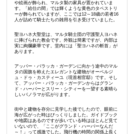
や絵画が飾られ、マルタ製の家具が置かれていま
す。「給仕の間」では輝くような黄色のタペストリ
ーが飾られていますが、ここでは12～18歳の若者16
人が詰めて騎士たちの雑用を引き受けていました。
聖ヨハネ大聖堂は、マルタ騎士団の守護聖人ヨハネ
に捧げられた教会です。外観は簡素ですが、内部は
実に絢爛豪華です。堂内には「聖ヨハネの斬首」が
あります。
アッパー・バラッカ・ガーデンに向かう途中のマル
タの国旗を称えたエレガントな建物がオーベルジ
ュ・ドゥ・カスティーユ（現首相官邸）です。そし
て、アッパー・バラッカ・ガーデンからはグラン
ド・ハーバーとスリー・シティーを一望する素晴ら
しいパノラマが広がります。
街中と建物を存分に見学した後でしたので、眼前に
海が広がった時はびっくりしました。ガイドブック
や地図はあるのですが歩いている時はほとんど見て
いないので、「ここがグランド・ハーバーなんだ
～！」って感激でした。飛行機の時間の関係上長く