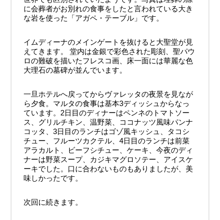
に会葬者がお別れの食事をしたと言われている大き
な岩を使った「アガペ・テーブル」です。
イムディーナのメインゲートを抜けると大聖堂が見
えてきます。 堂内は金銀で彩色された彫刻、聖パウ
ロの難破を描いたフレスコ画、床一面には華麗な色
大理石の墓碑が並んでいます。
一旦ホテルへ戻ってからヴァレッタの夜景を見なが
ら夕食。マルタの食事は基本3ディッシュからなっ
ています。2日目のディナーはペンネのトマトソー
ス、グリルチキン、温野菜、ココナッツ風味パンナ
コッタ、3日目のランチはゴゾ風キッシュ、タコシ
チュー、フルーツカクテル、4日目のランチは前菜
アラカルト、ビーフシチュー、ケーキ、今夜のディ
ナーは野菜スープ、カジキマグロソテー、アイスケ
ーキでした。口に合わないものもありましたが、美
味しかったです。
次回に続きます。