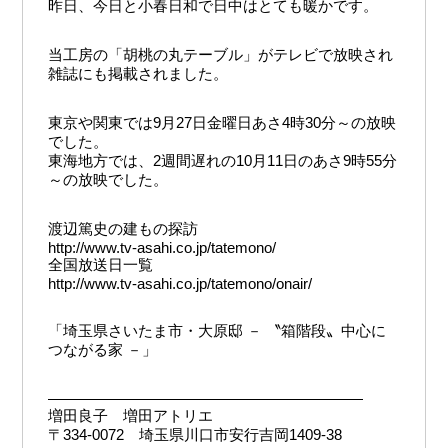
昨日、今日と小春日和で日中はとても暖かです。
当工房の「胡桃の丸テーブル」がテレビで放映され
雑誌にも掲載されました。
東京や関東では9月27日金曜日あさ4時30分～の放映
でした。
東海地方では、2週間遅れの10月11日のあさ9時55分
～の放映でした。
渡辺篤史の建もの探訪
http://www.tv-asahi.co.jp/tatemono/
全国放送日一覧
http://www.tv-asahi.co.jp/tatemono/onair/
「埼玉県さいたま市・大原邸 － 〝箱階段〟中心に
つながる家 －」
―――――――――――――――――――――
増田良子 増田アトリエ
〒334-0072 埼玉県川口市安行吉岡1409-38