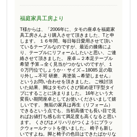
福庭家具工房より
T様からは、「2006年に、タモの座卓を福庭家
具工房さんより購入させて頂きました、Tと申
します。 １６年間、毎日毎日愛用させて頂い
ているテーブルなのですが、最近の膝痛によ
り、テーブルにリフォームしたいと思い、ご連
絡させて頂きました。 座卓→２本足テーブル
希望 予算→全く見当がつかないのですが、１
０万円位でしょうか‥ サイズ→18085 足の取
り外し→不可 研磨、再塗装→希望しません」
というお問い合わせを頂きました。 ご検討頂
いた結果、脚はタモのくさび留め逆T字型タイ
プにすることに決まりました。 16年という大
変長い期間座卓としてお使いくださいまして嬉
しいです。 無垢の家具は再生（リフォーム）
できるという点でも、当初高価でも長い目で見
ればお値打ち感も出て満足度も高くなると思い
ます。 くさびはメリハリがつくようにブラッ
クウォールナットを使いました。 椅子も新し
いですよね。脚と椅子の色目はできたばかりな