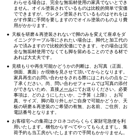
わらせる場合は、完全な無垢材使用の家具でないとでき
ません。オイル塗装されているものは比較的簡単で安価
でできますが、ウレタン塗装されているものはそれをは
がす作業に手間を要しますのでオイル塗装のものより費
用がかかります。
天板を研磨＆再塗装されないで脚のみを変えて座卓をダ
イニングテーブル等にされたい場合は、脚代と加工代の
みで済みますので比較的安価にできます。その場合は完
全な無垢材使用でなくても脚を留めることのできる材で
あれば大丈夫です。
見積もりや再生可能かどうかの判断は、お写真（正面、
側面、裏面）か現物を見させて頂いてからとなります。
家具再生のお問い合わせをされる際にはこれらの点をご
了承ください。尚、問い合わせフォームでは写真の添付
ができないため、直接
メール
にてお送りください。必要
事項は、どのようにしたいか、ご予算（上限）、お写
真、サイズ、脚の取り外しがご自身で可能かどうか、天
板の研磨＆再塗装のご希望の有無、お名前、ご住所、お
電話番号となります。
お客様宅への集荷はクロネコのらくらく家財宅急便を利
用いたします。梱包からすべてやってもらえますし、集
荷予約も当工房がいたしますので手間もかかりません。