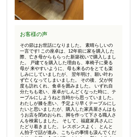
お客様の声
その節はお世話になりました。 素晴らしいの
一言です! この座卓は、12年前に家を購入した
際、亡き母からもらった新築祝いで購入しまし
た。 戸建てを購入した理由も、車椅子に乗る
母が 来やすいように、母も来るのをとても楽
しみにしていましたが、 翌年明け、願い叶わ
ず亡くなってしまいました。 その後、父が何
度も訪れくれ、食卓を囲みました。 いずれ自
分たちも老い、座卓がしんどくなった時に、テ
ーブルにしようねと当時から思っていました。
わたしが膝を患い、予定より早くテーブルにし
たいと思いましたが、購入した家具屋さんはも
うお店を閉めおられ、脚を作って下さる職人さ
んを検索しました。 そして、福庭家具さんに
たどり着きました。 レスポンスよく、とんと
ん拍子で話が進み、こちらの事情も汲んでくだ