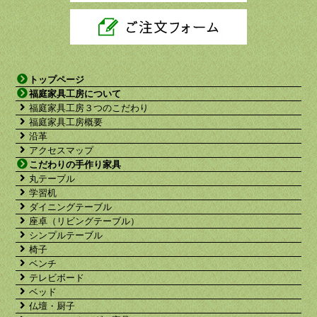
トップページ
福庭家具工房について
福庭家具工房３つのこだわり
福庭家具工房概要
沿革
アクセスマップ
こだわりの手作り家具
丸テーブル
学習机
ダイニングテーブル
座卓（リビングテーブル）
シンプルテーブル
椅子
ベンチ
テレビボード
ベッド
仏壇・厨子