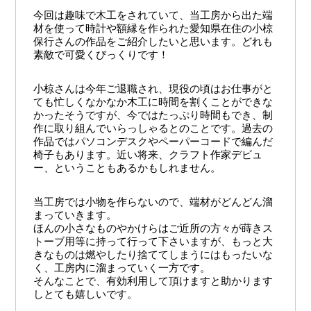
今回は趣味で木工をされていて、当工房から出た端
材を使って時計や額縁を作られた愛知県在住の小椋
保行さんの作品をご紹介したいと思います。どれも
素敵で可愛くびっくりです！
小椋さんは今年ご退職され、現役の頃はお仕事がと
ても忙しくなかなか木工に時間を割くことができな
かったそうですが、今ではたっぷり時間もでき、制
作に取り組んでいらっしゃるとのことです。過去の
作品ではパソコンデスクやペーパーコードで編んだ
椅子もあります。近い将来、クラフト作家デビュ
ー、ということもあるかもしれません。
当工房では小物を作らないので、端材がどんどん溜
まっていきます。
ほんの小さなものやかけらはご近所の方々が蒔きス
トーブ用等に持って行って下さいますが、もっと大
きなものは燃やしたり捨ててしまうにはもったいな
く、工房内に溜まっていく一方です。
そんなことで、有効利用して頂けますと助かります
しとても嬉しいです。