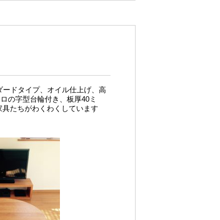
ダードタイプ、オイル仕上げ、高
5、ロの字型台輪付き、板厚40ミ
家具たちがわくわくしています