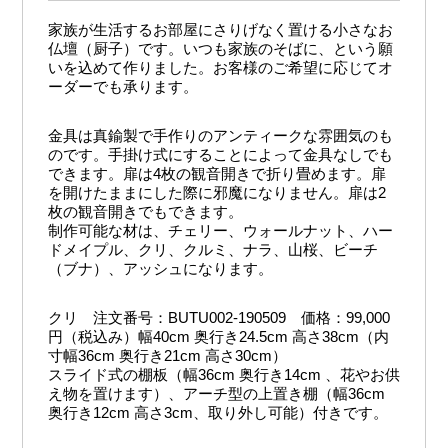
家族が生活するお部屋にさりげなく置ける小さなお
仏壇（厨子）です。いつも家族のそばに、という願
いを込めて作りました。お客様のご希望に応じてオ
ーダーでも承ります。
金具は真鍮製で手作りのアンティークな雰囲気のも
のです。手掛け式にすることによって金具なしでも
できます。扉は4枚の観音開きで折り畳めます。扉
を開けたままにした際に邪魔になりません。扉は2
枚の観音開きでもできます。
制作可能な材は、チェリー、ウォールナット、ハー
ドメイプル、クリ、クルミ、ナラ、山桜、ビーチ
（ブナ）、アッシュになります。
クリ 注文番号：BUTU002-190509 価格：99,000
円（税込み）幅40cm 奥行き24.5cm 高さ38cm（内
寸幅36cm 奥行き21cm 高さ30cm）
スライド式の棚板（幅36cm 奥行き14cm 、花やお供
え物を置けます）、アーチ型の上置き棚（幅36cm
奥行き12cm 高さ3cm、取り外し可能）付きです。