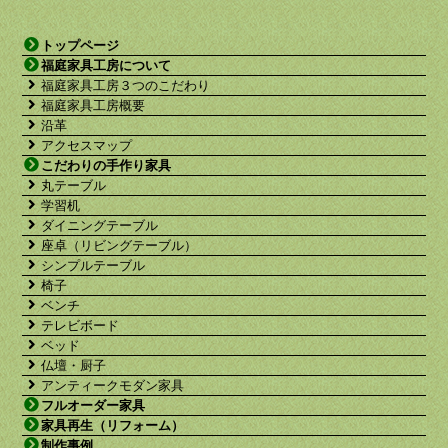
トップページ
福庭家具工房について
福庭家具工房３つのこだわり
福庭家具工房概要
沿革
アクセスマップ
こだわりの手作り家具
丸テーブル
学習机
ダイニングテーブル
座卓（リビングテーブル）
シンプルテーブル
椅子
ベンチ
テレビボード
ベッド
仏壇・厨子
アンティークモダン家具
フルオーダー家具
家具再生（リフォーム）
制作事例