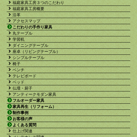
福庭家具工房３つのこだわり
福庭家具工房概要
沿革
アクセスマップ
こだわりの手作り家具
丸テーブル
学習机
ダイニングテーブル
座卓（リビングテーブル）
シンプルテーブル
椅子
ベンチ
テレビボード
ベッド
仏壇・厨子
アンティークモダン家具
フルオーダー家具
家具再生（リフォーム）
制作事例
お客様の声
よくある質問
仕上げ関連