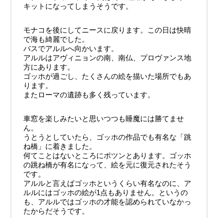
キットになってしまうそうです。
モナコを後にしてニースに戻ります。この日は快晴
で海も綺麗でした。
バスでアルルへ向かいます。
アルルはアヴィニョンの南、南仏、プロヴァンス地
方にあります。
ゴッホが過ごし、たくさんの絵を描いた場所でもあ
ります。
またローマの遺跡も多く残っています。
車窓を楽しみたいと思いつつも睡魔には勝てませ
ん。
うとうとしていたら、ゴッホの作品でも有名な「跳
ね橋」に着きました。
何てことはないところにポツンとあります。ゴッホ
の跳ね橋が有名になって、絵を元に復元されたそう
です。
アルルと言えばゴッホというくらい有名なのに、ア
ルルにはゴッホの絵が1点もありません。というの
も、アルルではゴッホの才能を認められていなかっ
たからだそうです。