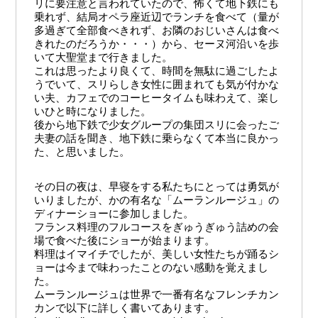
リに要注意と言われていたので、怖くて地下鉄にも
乗れず、結局オペラ座近辺でランチを食べて（量が
多過ぎて全部食べきれず、お隣のおじいさんは食べ
きれたのだろうか・・・）から、セーヌ河沿いを歩
いて大聖堂まで行きました。
これは思ったより良くて、時間を無駄に過ごしたよ
うでいて、スリらしき女性に囲まれても気が付かな
い夫、カフェでのコーヒータイムも味わえて、楽し
いひと時になりました。
後から地下鉄で少女グループの集団スリに会ったご
夫妻の話を聞き、地下鉄に乗らなくて本当に良かっ
た、と思いました。
その日の夜は、早寝をする私たちにとっては勇気が
いりましたが、かの有名な「ムーランルージュ」の
ディナーショーに参加しました。
フランス料理のフルコースをぎゅうぎゅう詰めの会
場で食べた後にショーが始まります。
料理はイマイチでしたが、美しい女性たちが踊るシ
ョーは今まで味わったことのない感動を覚えまし
た。
ムーランルージュは世界で一番有名なフレンチカン
カンで以下に詳しく書いてあります。