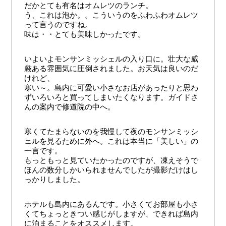
だかとても有名はオムレツのランチ。
う、これは泡か。。こういうのをふわふわオムレツ
って言うのですね。
味は・・とても美味しかったです。
いよいよモンサンミッシェルの入り口に。壮大な威
厳ある雰囲気に圧倒されました。お天気は良いのだ
けれど、
寒い～。島内に可愛い小さなお店があったりと思わ
ずいろいろと買ってしまいたくなります。ガイドさ
んの案内で修道院の中へ。
寒くてたまらないのを我慢して夜のモンサンミッシ
ェルを見るために外へ。これは本当に「美しい」の
一言です。
もっともっと見ていたかったのですが、凍えそうで
ほんの数分しかいられませんでしたが撮影だけはし
っかりしました。
ホテルも島内にあるんです。小さくてお部屋も小さ
くてちょっときつい感じがしますが、できれば島内
に泊まることをオススメします。