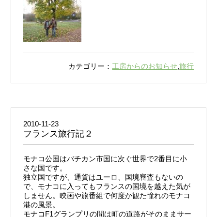
カテゴリー：
工房からのお知らせ
,
旅行
2010-11-23
フランス旅行記２
モナコ公国はバチカン市国に次ぐ世界で2番目に小
さな国です。
独立国ですが、通貨はユーロ、国境審査もないの
で、モナコに入ってもフランスの国境を越えた気が
しません。映画や旅番組で何度か観た憧れのモナコ
港の風景。
モナコF1グランプリの間は町の道路がそのままサー