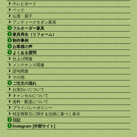
テレビボード
ベッド
仏壇・厨子
アンティークモダン家具
フルオーダー家具
家具再生（リフォーム）
制作事例
お客様の声
よくある質問
仕上げ関連
メンテナンス関連
語句関連
その他
ご注文の流れ
お支払いについて
キャンセルについて
送料・配送について
プライバシーポリシー
特定商取引に関する法律に基づく表示
日記
Instagram [外部サイト]