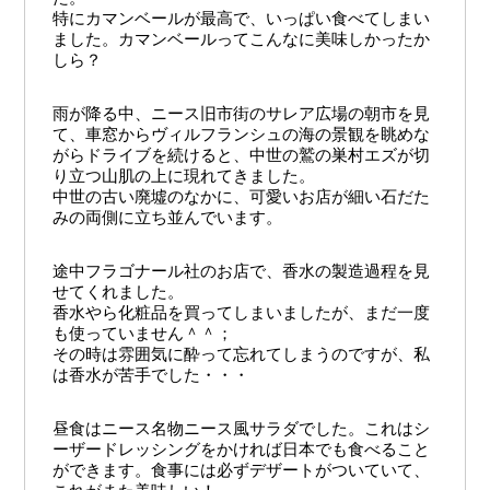
特にカマンベールが最高で、いっぱい食べてしまい
ました。カマンベールってこんなに美味しかったか
しら？
雨が降る中、ニース旧市街のサレア広場の朝市を見
て、車窓からヴィルフランシュの海の景観を眺めな
がらドライブを続けると、中世の鷲の巣村エズが切
り立つ山肌の上に現れてきました。
中世の古い廃墟のなかに、可愛いお店が細い石だた
みの両側に立ち並んでいます。
途中フラゴナール社のお店で、香水の製造過程を見
せてくれました。
香水やら化粧品を買ってしまいましたが、まだ一度
も使っていません＾＾；
その時は雰囲気に酔って忘れてしまうのですが、私
は香水が苦手でした・・・
昼食はニース名物ニース風サラダでした。これはシ
ーザードレッシングをかければ日本でも食べること
ができます。食事には必ずデザートがついていて、