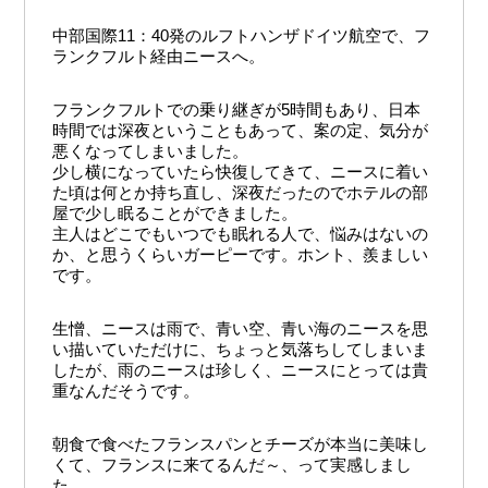
中部国際11：40発のルフトハンザドイツ航空で、フ
ランクフルト経由ニースへ。
フランクフルトでの乗り継ぎが5時間もあり、日本
時間では深夜ということもあって、案の定、気分が
悪くなってしまいました。
少し横になっていたら快復してきて、ニースに着い
た頃は何とか持ち直し、深夜だったのでホテルの部
屋で少し眠ることができました。
主人はどこでもいつでも眠れる人で、悩みはないの
か、と思うくらいガーピーです。ホント、羨ましい
です。
生憎、ニースは雨で、青い空、青い海のニースを思
い描いていただけに、ちょっと気落ちしてしまいま
したが、雨のニースは珍しく、ニースにとっては貴
重なんだそうです。
朝食で食べたフランスパンとチーズが本当に美味し
くて、フランスに来てるんだ～、って実感しまし
た。