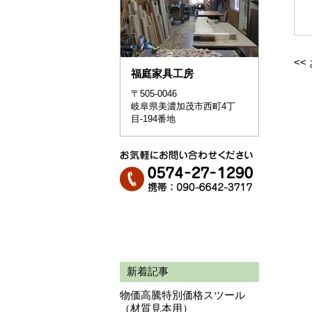
<<
福庭家具工房
〒505-0046
岐阜県美濃加茂市西町4丁
目-194番地
新着記事
物価高騰特別価格スツール
（材質見本用）