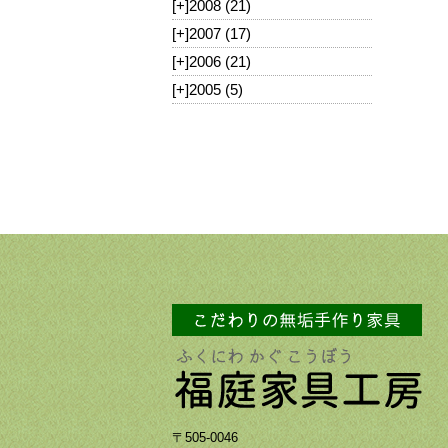
[+]
2008 (21)
[+]
2007 (17)
[+]
2006 (21)
[+]
2005 (5)
〒505-0046