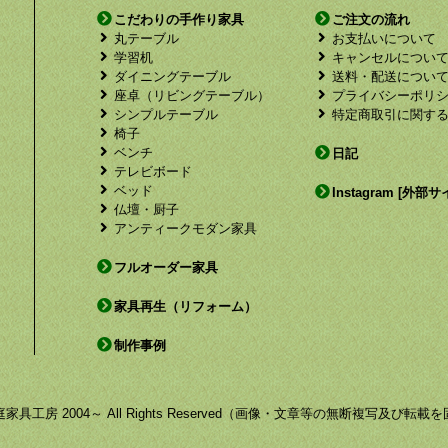
こだわりの手作り家具
ご注文の流れ
丸テーブル
お支払いについて
学習机
キャンセルについ
ダイニングテーブル
送料・配送につい
座卓（リビングテーブル）
プライバシーポリ
シンプルテーブル
特定商取引に関す
椅子
ベンチ
日記
テレビボード
ベッド
Instagram [外部サ
仏壇・厨子
アンティークモダン家具
フルオーダー家具
家具再生（リフォーム）
制作事例
by 福庭家具工房 2004～ All Rights Reserved（画像・文章等の無断複写及