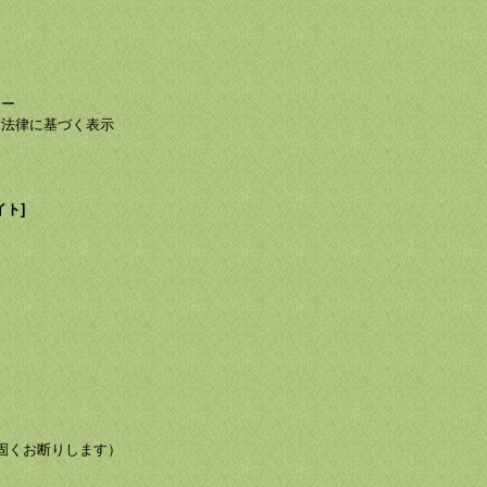
て
て
シー
る法律に基づく表示
イト]
び転載を固くお断りします）