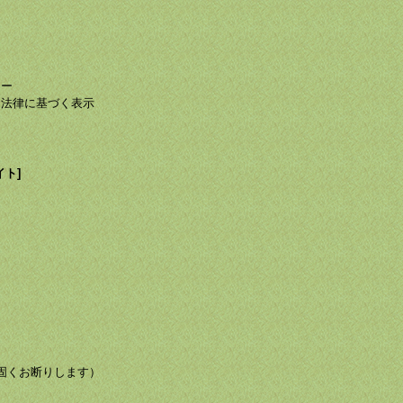
て
て
シー
る法律に基づく表示
イト]
び転載を固くお断りします）