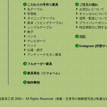
こだわりの手作り家具
ご注文の流れ
丸テーブル
お支払いについて
学習机
キャンセルについ
ダイニングテーブル
送料・配送につい
座卓（リビングテーブル）
プライバシーポリ
シンプルテーブル
特定商取引に関す
椅子
ベンチ
日記
テレビボード
ベッド
Instagram [外部サ
仏壇・厨子
アンティークモダン家具
フルオーダー家具
家具再生（リフォーム）
制作事例
by 福庭家具工房 2004～ All Rights Reserved（画像・文章等の無断複写及