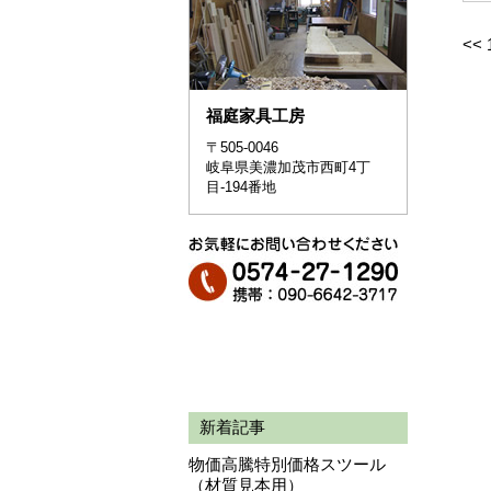
<<
福庭家具工房
〒505-0046
岐阜県美濃加茂市西町4丁
目-194番地
新着記事
物価高騰特別価格スツール
（材質見本用）