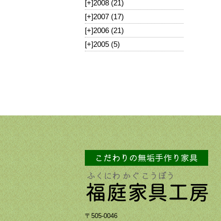
[+]
2008 (21)
[+]
2007 (17)
[+]
2006 (21)
[+]
2005 (5)
〒505-0046