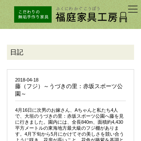
togg
navi
日記
2018-04-18
藤（フジ）～うづきの里：赤坂スポーツ公
園～
4月16日に次男のお嫁さん、Aちゃんと私たち4人
で、大垣のうづきの里：赤坂スポーツ公園へ藤を見
に行きました。園内には、全長840m、面積約4,430
平方メートルの東海地方最大級のフジ棚がありま
す。4月下旬から5月にかけてその美しさを競い合う
ように咲き、花房が長いこと、花色が藤紫を基調と