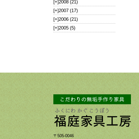
[+]
2008 (21)
[+]
2007 (17)
[+]
2006 (21)
[+]
2005 (5)
〒505-0046