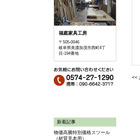
福庭家具工房
〒505-0046
岐阜県美濃加茂市西町4丁
目-194番地
<<
新着記事
物価高騰特別価格スツール
（材質見本用）