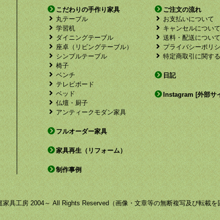
こだわりの手作り家具
ご注文の流れ
丸テーブル
お支払いについて
学習机
キャンセルについ
ダイニングテーブル
送料・配送につい
座卓（リビングテーブル）
プライバシーポリ
シンプルテーブル
特定商取引に関す
椅子
ベンチ
日記
テレビボード
ベッド
Instagram [外部サ
仏壇・厨子
アンティークモダン家具
フルオーダー家具
家具再生（リフォーム）
制作事例
by 福庭家具工房 2004～ All Rights Reserved（画像・文章等の無断複写及