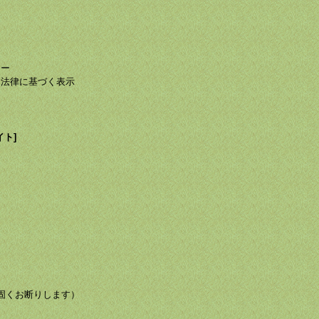
て
て
シー
る法律に基づく表示
イト]
び転載を固くお断りします）