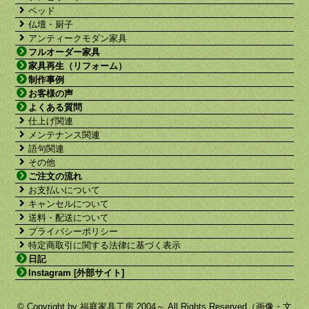
ベッド
仏壇・厨子
アンティークモダン家具
フルオーダー家具
家具再生（リフォーム）
制作事例
お客様の声
よくある質問
仕上げ関連
メンテナンス関連
語句関連
その他
ご注文の流れ
お支払いについて
キャンセルについて
送料・配送について
プライバシーポリシー
特定商取引に関する法律に基づく表示
日記
Instagram [外部サイト]
© Copyright by 福庭家具工房 2004～ All Rights Reserved（画像・文