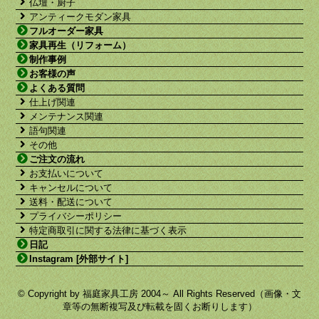
仏壇・厨子
アンティークモダン家具
フルオーダー家具
家具再生（リフォーム）
制作事例
お客様の声
よくある質問
仕上げ関連
メンテナンス関連
語句関連
その他
ご注文の流れ
お支払いについて
キャンセルについて
送料・配送について
プライバシーポリシー
特定商取引に関する法律に基づく表示
日記
Instagram [外部サイト]
© Copyright by 福庭家具工房 2004～ All Rights Reserved（画像・文
章等の無断複写及び転載を固くお断りします）