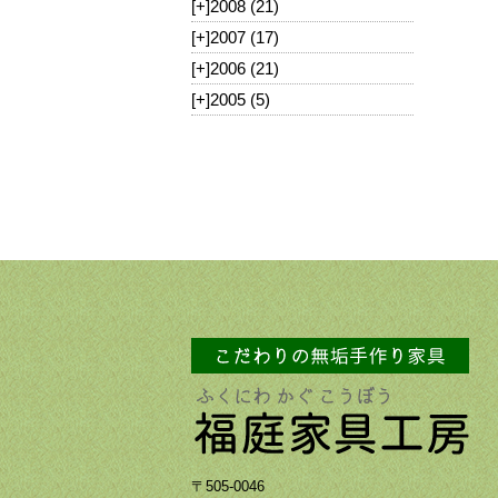
[+]
2008 (21)
[+]
2007 (17)
[+]
2006 (21)
[+]
2005 (5)
〒505-0046