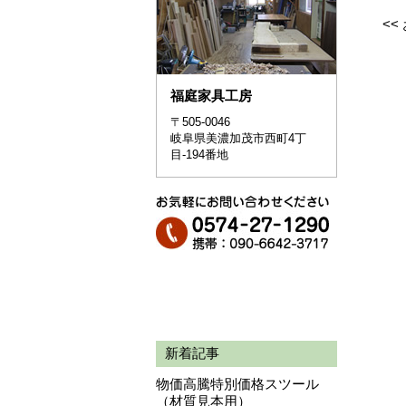
<<
福庭家具工房
〒505-0046
岐阜県美濃加茂市西町4丁
目-194番地
新着記事
物価高騰特別価格スツール
（材質見本用）