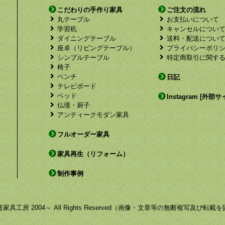
こだわりの手作り家具
ご注文の流れ
丸テーブル
お支払いについて
学習机
キャンセルについ
ダイニングテーブル
送料・配送につい
座卓（リビングテーブル）
プライバシーポリ
シンプルテーブル
特定商取引に関す
椅子
ベンチ
日記
テレビボード
ベッド
Instagram [外部サ
仏壇・厨子
アンティークモダン家具
フルオーダー家具
家具再生（リフォーム）
制作事例
by 福庭家具工房 2004～ All Rights Reserved（画像・文章等の無断複写及