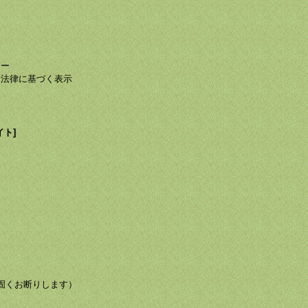
て
て
シー
る法律に基づく表示
イト]
び転載を固くお断りします）