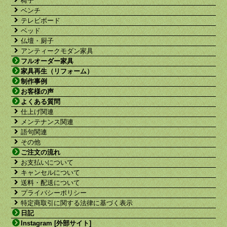
椅子
ベンチ
テレビボード
ベッド
仏壇・厨子
アンティークモダン家具
フルオーダー家具
家具再生（リフォーム）
制作事例
お客様の声
よくある質問
仕上げ関連
メンテナンス関連
語句関連
その他
ご注文の流れ
お支払いについて
キャンセルについて
送料・配送について
プライバシーポリシー
特定商取引に関する法律に基づく表示
日記
Instagram [外部サイト]