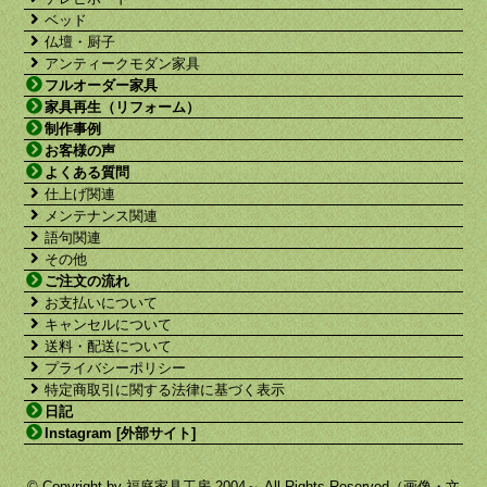
ベッド
仏壇・厨子
アンティークモダン家具
フルオーダー家具
家具再生（リフォーム）
制作事例
お客様の声
よくある質問
仕上げ関連
メンテナンス関連
語句関連
その他
ご注文の流れ
お支払いについて
キャンセルについて
送料・配送について
プライバシーポリシー
特定商取引に関する法律に基づく表示
日記
Instagram [外部サイト]
© Copyright by 福庭家具工房 2004～ All Rights Reserved（画像・文