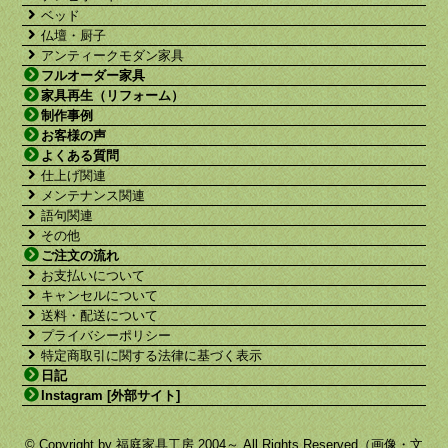
ベッド
仏壇・厨子
アンティークモダン家具
フルオーダー家具
家具再生（リフォーム）
制作事例
お客様の声
よくある質問
仕上げ関連
メンテナンス関連
語句関連
その他
ご注文の流れ
お支払いについて
キャンセルについて
送料・配送について
プライバシーポリシー
特定商取引に関する法律に基づく表示
日記
Instagram [外部サイト]
© Copyright by 福庭家具工房 2004～ All Rights Reserved（画像・文