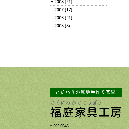
[+]
2008 (21)
[+]
2007 (17)
[+]
2006 (21)
[+]
2005 (5)
〒505-0046