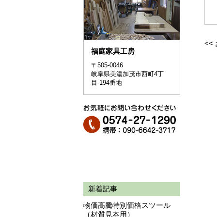
<<
福庭家具工房
〒505-0046
岐阜県美濃加茂市西町4丁
目-194番地
新着記事
物価高騰特別価格スツール
（材質見本用）