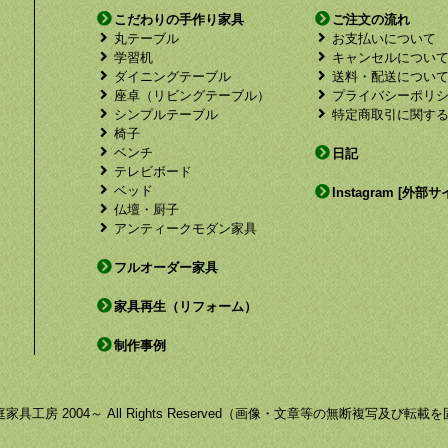
こだわりの手作り家具
ご注文の流れ
丸テーブル
お支払いについて
学習机
キャンセルについ
ダイニングテーブル
送料・配送につい
座卓（リビングテーブル）
プライバシーポリ
シンプルテーブル
特定商取引に関す
椅子
ベンチ
日記
テレビボード
ベッド
Instagram [外部サ
仏壇・厨子
アンティークモダン家具
フルオーダー家具
家具再生（リフォーム）
制作事例
by 福庭家具工房 2004～ All Rights Reserved（画像・文章等の無断複写及