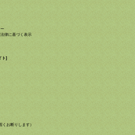
て
て
シー
る法律に基づく表示
イト]
び転載を固くお断りします）