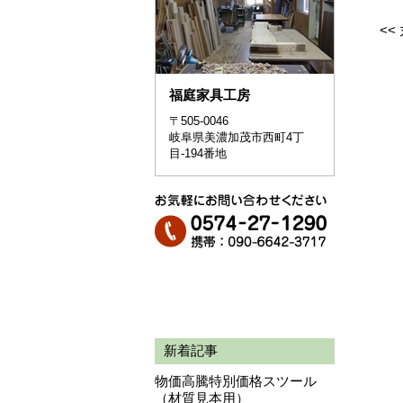
<<
福庭家具工房
〒505-0046
岐阜県美濃加茂市西町4丁
目-194番地
新着記事
物価高騰特別価格スツール
（材質見本用）