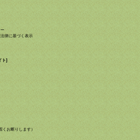
て
て
シー
る法律に基づく表示
イト]
び転載を固くお断りします）