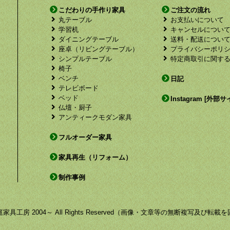
こだわりの手作り家具
ご注文の流れ
丸テーブル
お支払いについて
学習机
キャンセルについ
ダイニングテーブル
送料・配送につい
座卓（リビングテーブル）
プライバシーポリ
シンプルテーブル
特定商取引に関す
椅子
ベンチ
日記
テレビボード
ベッド
Instagram [外部サ
仏壇・厨子
アンティークモダン家具
フルオーダー家具
家具再生（リフォーム）
制作事例
by 福庭家具工房 2004～ All Rights Reserved（画像・文章等の無断複写及