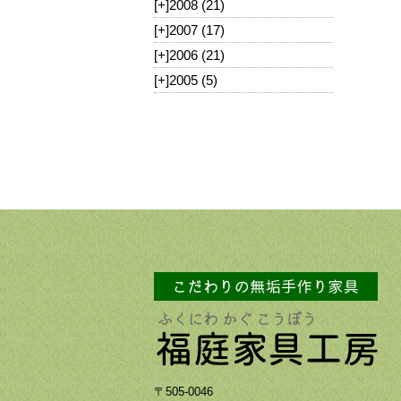
[+]
2008 (21)
[+]
2007 (17)
[+]
2006 (21)
[+]
2005 (5)
〒505-0046