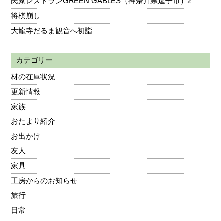
民家レストランGREEN GABLES（神奈川県逗子市）2
将棋崩し
大龍寺だるま観音へ初詣
カテゴリー
材の在庫状況
更新情報
家族
おたより紹介
お出かけ
友人
家具
工房からのお知らせ
旅行
日常