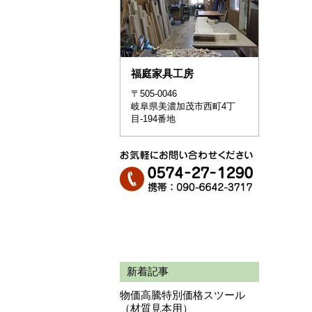
福庭家具工房
〒505-0046
岐阜県美濃加茂市西町4丁
目-194番地
新着記事
物価高騰特別価格スツール
（材質見本用）