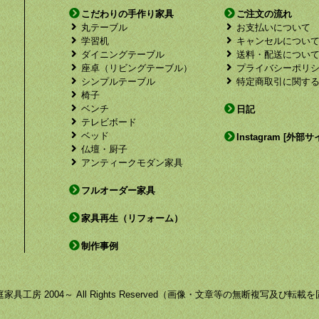
こだわりの手作り家具
ご注文の流れ
丸テーブル
お支払いについて
学習机
キャンセルについ
ダイニングテーブル
送料・配送につい
座卓（リビングテーブル）
プライバシーポリ
シンプルテーブル
特定商取引に関す
椅子
ベンチ
日記
テレビボード
ベッド
Instagram [外部サ
仏壇・厨子
アンティークモダン家具
フルオーダー家具
家具再生（リフォーム）
制作事例
by 福庭家具工房 2004～ All Rights Reserved（画像・文章等の無断複写及