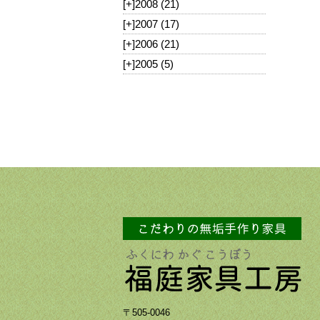
[+]
2008 (21)
[+]
2007 (17)
[+]
2006 (21)
[+]
2005 (5)
〒505-0046