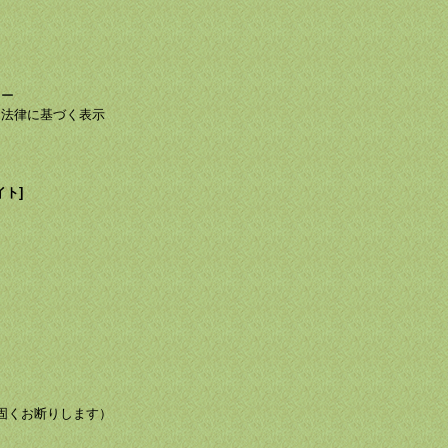
て
て
シー
る法律に基づく表示
イト]
び転載を固くお断りします）