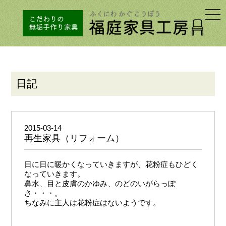
togg
navi
日記
2015-03-14
再生家具（リフォーム）
日に日に暖かくなっていきますが、花粉症もひどく
なっていきます。
鼻水、目と皮膚のかゆみ、のどのいがらっぽ
さ・・・。
ちなみに主人は花粉症はないようです。