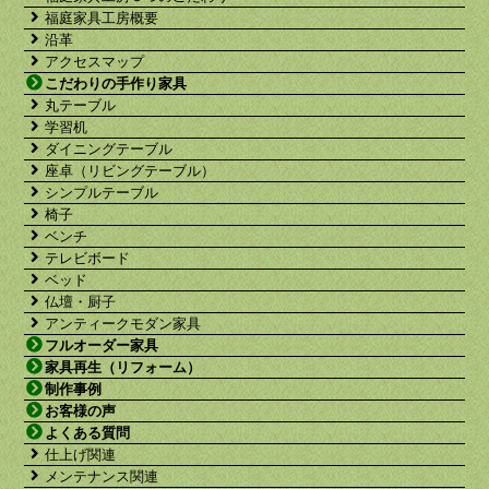
福庭家具工房概要
沿革
アクセスマップ
こだわりの手作り家具
丸テーブル
学習机
ダイニングテーブル
座卓（リビングテーブル）
シンプルテーブル
椅子
ベンチ
テレビボード
ベッド
仏壇・厨子
アンティークモダン家具
フルオーダー家具
家具再生（リフォーム）
制作事例
お客様の声
よくある質問
仕上げ関連
メンテナンス関連