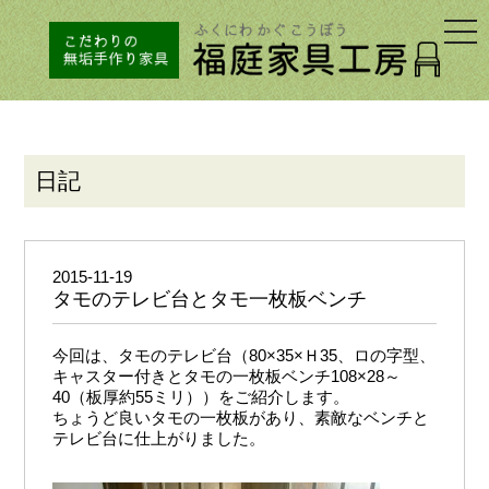
togg
navi
日記
2015-11-19
タモのテレビ台とタモ一枚板ベンチ
今回は、タモのテレビ台（80×35×Ｈ35、ロの字型、
キャスター付きとタモの一枚板ベンチ108×28～
40（板厚約55ミリ））をご紹介します。
ちょうど良いタモの一枚板があり、素敵なベンチと
テレビ台に仕上がりました。