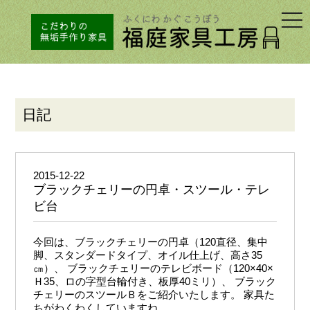
togg
navi
日記
2015-12-22
ブラックチェリーの円卓・スツール・テレ
ビ台
今回は、ブラックチェリーの円卓（120直径、集中
脚、スタンダードタイプ、オイル仕上げ、高さ35
㎝）、 ブラックチェリーのテレビボード（120×40×
Ｈ35、ロの字型台輪付き、板厚40ミリ）、 ブラック
チェリーのスツールＢをご紹介いたします。 家具た
ちがわくわくしていますね。