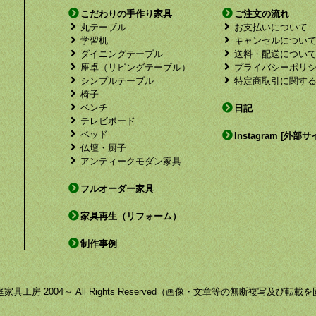
こだわりの手作り家具
ご注文の流れ
丸テーブル
お支払いについて
学習机
キャンセルについ
ダイニングテーブル
送料・配送につい
座卓（リビングテーブル）
プライバシーポリ
シンプルテーブル
特定商取引に関す
椅子
ベンチ
日記
テレビボード
ベッド
Instagram [外部サ
仏壇・厨子
アンティークモダン家具
フルオーダー家具
家具再生（リフォーム）
制作事例
by 福庭家具工房 2004～ All Rights Reserved（画像・文章等の無断複写及