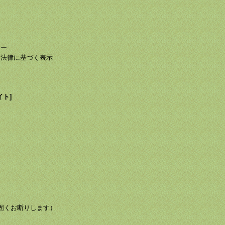
て
て
シー
る法律に基づく表示
イト]
び転載を固くお断りします）