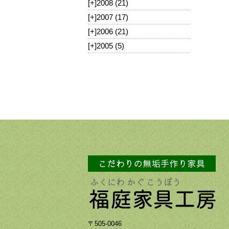
[+]
2008 (21)
[+]
2007 (17)
[+]
2006 (21)
[+]
2005 (5)
〒505-0046