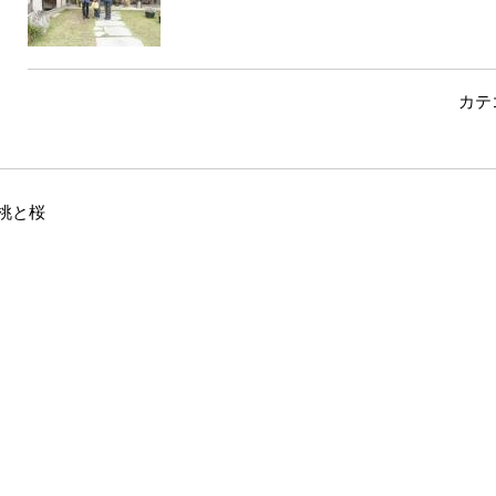
カテ
桃と桜