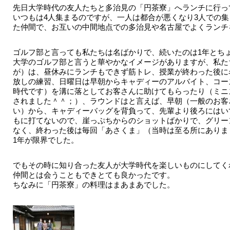
先日大学時代の友人たちと多治見の「円茶寮」へランチに行っ
いつもは4人集まるのですが、一人は都合が悪くなり3人での
た仲間で、お互いの中間地点での多治見や名古屋でよくランチ
ゴルフ部と言っても私たちは名ばかりで、続いたのは1年とち
大学のゴルフ部と言うと華やかなイメージがありますが、私た
が）は、昼休みにランチもできず筋トレ、授業が終わった後に
放しの練習、日曜日は早朝からキャディーのアルバイト、コー
時代です）を溝に落としてお客さんに助けてもらったり（ミニ
されました＾＾；）、ラウンドはと言えば、早朝（一般のお客
い）から、キャディーバッグを背負って、先輩より後ろにはい
もに打てないので、崖っぷちからのショットばかりで、グリー
なく、終わった後は毎回「あさくま」（当時は至る所にありま
1年が限界でした。
でもその時に知り合った友人が大学時代を楽しいものにしてく
仲間とは会うこともできとても良かったです。
ちなみに「円茶寮」の料理はまあまあでした。