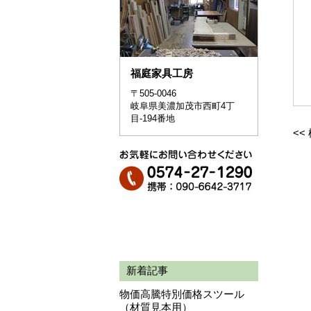
福庭家具工房
〒505-0046
岐阜県美濃加茂市西町4丁
目-194番地
<<
新着記事
物価高騰特別価格スツール
（材質見本用）