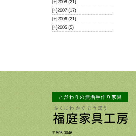
[+]
2008 (21)
[+]
2007 (17)
[+]
2006 (21)
[+]
2005 (5)
〒505-0046