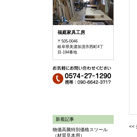
福庭家具工房
〒505-0046
岐阜県美濃加茂市西町4丁
目-194番地
新着記事
<<
物価高騰特別価格スツール
（材質見本用）