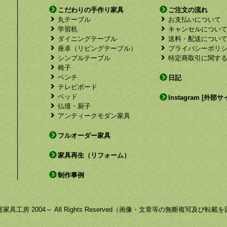
こだわりの手作り家具
ご注文の流れ
丸テーブル
お支払いについて
学習机
キャンセルについ
ダイニングテーブル
送料・配送につい
座卓（リビングテーブル）
プライバシーポリ
シンプルテーブル
特定商取引に関す
椅子
ベンチ
日記
テレビボード
ベッド
Instagram [外部サ
仏壇・厨子
アンティークモダン家具
フルオーダー家具
家具再生（リフォーム）
制作事例
by 福庭家具工房 2004～ All Rights Reserved（画像・文章等の無断複写及