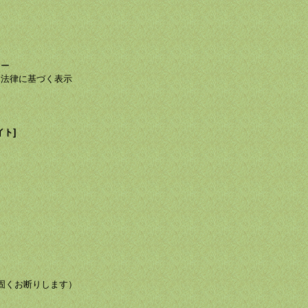
て
て
シー
る法律に基づく表示
イト]
び転載を固くお断りします）