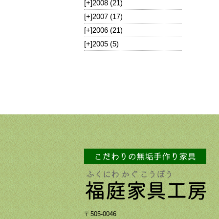
[+]
2008 (21)
[+]
2007 (17)
[+]
2006 (21)
[+]
2005 (5)
〒505-0046