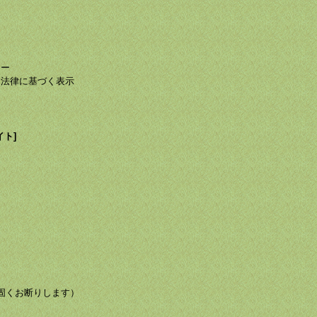
て
て
シー
る法律に基づく表示
イト]
び転載を固くお断りします）