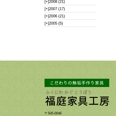
[+]
2008 (21)
[+]
2007 (17)
[+]
2006 (21)
[+]
2005 (5)
〒505-0046