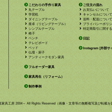
こだわりの手作り家具
ご注文の流れ
丸テーブル
お支払いについて
学習机
キャンセルについ
ダイニングテーブル
送料・配送につい
座卓（リビングテーブル）
プライバシーポリ
シンプルテーブル
特定商取引に関す
椅子
ベンチ
日記
テレビボード
ベッド
Instagram [外部サ
仏壇・厨子
アンティークモダン家具
フルオーダー家具
家具再生（リフォーム）
制作事例
by 福庭家具工房 2004～ All Rights Reserved（画像・文章等の無断複写及