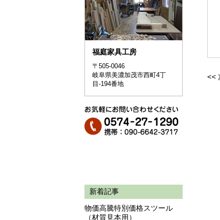
福庭家具工房
〒505-0046
岐阜県美濃加茂市西町4丁
<<
目-194番地
新着記事
物価高騰特別価格スツール
（材質見本用）