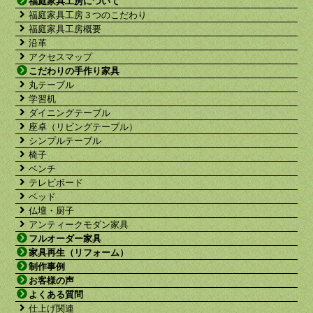
福庭家具工房について
福庭家具工房３つのこだわり
福庭家具工房概要
沿革
アクセスマップ
こだわりの手作り家具
丸テーブル
学習机
ダイニングテーブル
座卓（リビングテーブル）
シンプルテーブル
椅子
ベンチ
テレビボード
ベッド
仏壇・厨子
アンティークモダン家具
フルオーダー家具
家具再生（リフォーム）
制作事例
お客様の声
よくある質問
仕上げ関連