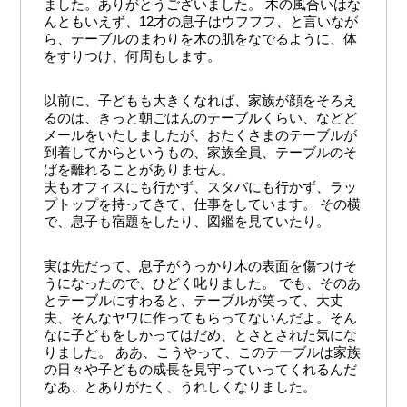
ました。ありがとうございました。 木の風合いはな
んともいえず、12才の息子はウフフフ、と言いなが
ら、テーブルのまわりを木の肌をなでるように、体
をすりつけ、何周もします。
以前に、子どもも大きくなれば、家族が顔をそろえ
るのは、きっと朝ごはんのテーブルくらい、などど
メールをいたしましたが、おたくさまのテーブルが
到着してからというもの、家族全員、テーブルのそ
ばを離れることがありません。
夫もオフィスにも行かず、スタバにも行かず、ラッ
プトップを持ってきて、仕事をしています。 その横
で、息子も宿題をしたり、図鑑を見ていたり。
実は先だって、息子がうっかり木の表面を傷つけそ
うになったので、ひどく叱りました。 でも、そのあ
とテーブルにすわると、テーブルが笑って、大丈
夫、そんなヤワに作ってもらってないんだよ。そん
なに子どもをしかってはだめ、とさとされた気にな
りました。 ああ、こうやって、このテーブルは家族
の日々や子どもの成長を見守っていってくれるんだ
なあ、とありがたく、うれしくなりました。