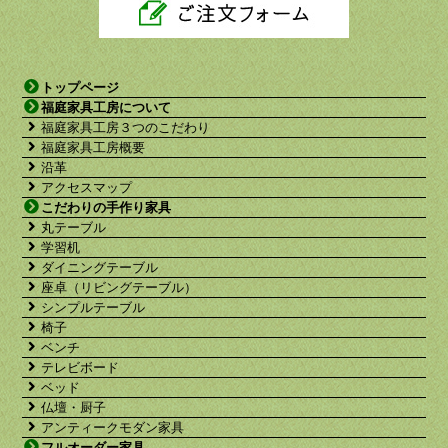
トップページ
福庭家具工房について
福庭家具工房３つのこだわり
福庭家具工房概要
沿革
アクセスマップ
こだわりの手作り家具
丸テーブル
学習机
ダイニングテーブル
座卓（リビングテーブル）
シンプルテーブル
椅子
ベンチ
テレビボード
ベッド
仏壇・厨子
アンティークモダン家具
フルオーダー家具