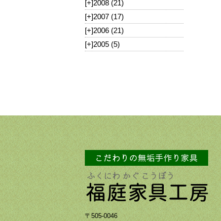
[+]
2008 (21)
[+]
2007 (17)
[+]
2006 (21)
[+]
2005 (5)
〒505-0046