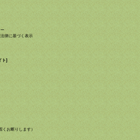
て
て
シー
る法律に基づく表示
イト]
び転載を固くお断りします）