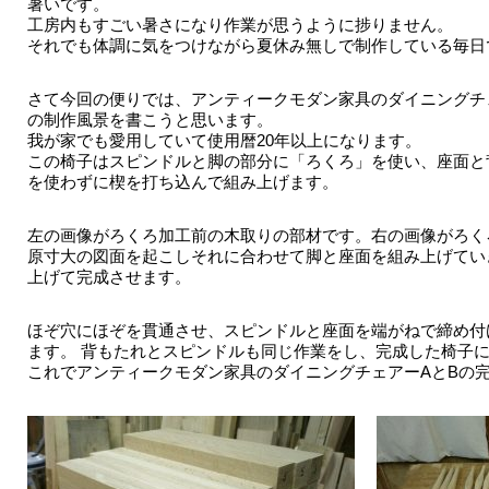
暑いです。
工房内もすごい暑さになり作業が思うように捗りません。
それでも体調に気をつけながら夏休み無しで制作している毎日
さて今回の便りでは、アンティークモダン家具のダイニングチ
の制作風景を書こうと思います。
我が家でも愛用していて使用暦20年以上になります。
この椅子はスピンドルと脚の部分に「ろくろ」を使い、座面と
を使わずに楔を打ち込んで組み上げます。
左の画像がろくろ加工前の木取りの部材です。右の画像がろく
原寸大の図面を起こしそれに合わせて脚と座面を組み上げてい
上げて完成させます。
ほぞ穴にほぞを貫通させ、スピンドルと座面を端がねで締め付
ます。 背もたれとスピンドルも同じ作業をし、完成した椅子
これでアンティークモダン家具のダイニングチェアーAとBの