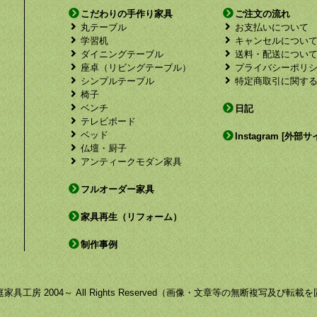
こだわりの手作り家具
ご注文の流れ
丸テーブル
お支払いについて
学習机
キャンセルについ
ダイニングテーブル
送料・配送につい
座卓（リビングテーブル）
プライバシーポリ
シンプルテーブル
特定商取引に関す
椅子
ベンチ
日記
テレビボード
ベッド
Instagram [外部サ
仏壇・厨子
アンティークモダン家具
フルオーダー家具
家具再生（リフォーム）
制作事例
by 福庭家具工房 2004～ All Rights Reserved（画像・文章等の無断複写及