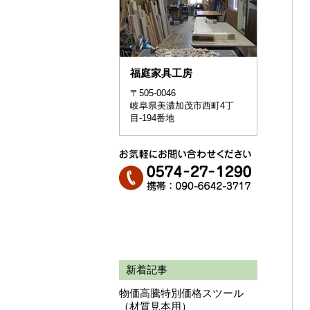
福庭家具工房
〒505-0046
岐阜県美濃加茂市西町4丁
目-194番地
新着記事
物価高騰特別価格スツール
（材質見本用）