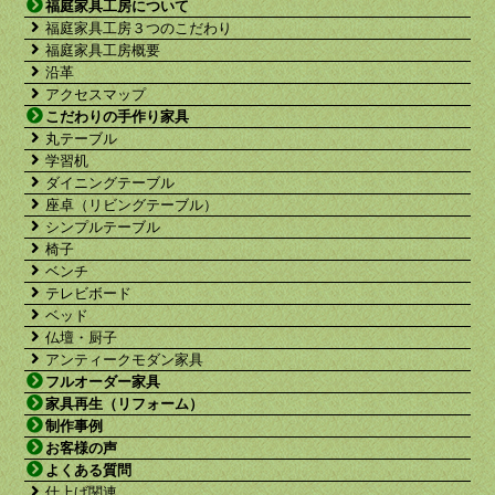
福庭家具工房について
福庭家具工房３つのこだわり
福庭家具工房概要
沿革
アクセスマップ
こだわりの手作り家具
丸テーブル
学習机
ダイニングテーブル
座卓（リビングテーブル）
シンプルテーブル
椅子
ベンチ
テレビボード
ベッド
仏壇・厨子
アンティークモダン家具
フルオーダー家具
家具再生（リフォーム）
制作事例
お客様の声
よくある質問
仕上げ関連