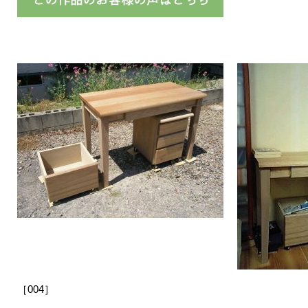
［004］