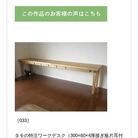
［033］
タモの特注ワークデスク（300×60×4厚接ぎ板片耳付