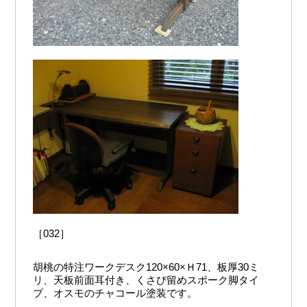
［032］
胡桃の特注ワークデスク120×60×Ｈ71、板厚30ミ
リ、天板前面耳付き、くさび留めスポーク脚タイ
プ、オスモのチャコール塗装です。