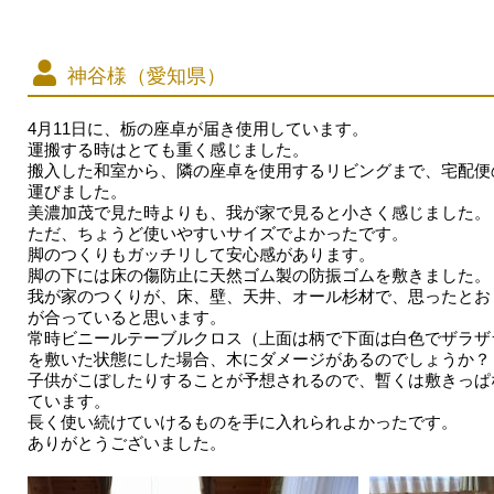
神谷様（愛知県）
4月11日に、栃の座卓が届き使用しています。
運搬する時はとても重く感じました。
搬入した和室から、隣の座卓を使用するリビングまで、宅配便
運びました。
美濃加茂で見た時よりも、我が家で見ると小さく感じました。
ただ、ちょうど使いやすいサイズでよかったです。
脚のつくりもガッチリして安心感があります。
脚の下には床の傷防止に天然ゴム製の防振ゴムを敷きました。
我が家のつくりが、床、壁、天井、オール杉材で、思ったとお
が合っていると思います。
常時ビニールテーブルクロス（上面は柄で下面は白色でザラザ
を敷いた状態にした場合、木にダメージがあるのでしょうか？
子供がこぼしたりすることが予想されるので、暫くは敷きっぱ
ています。
長く使い続けていけるものを手に入れられよかったです。
ありがとうございました。