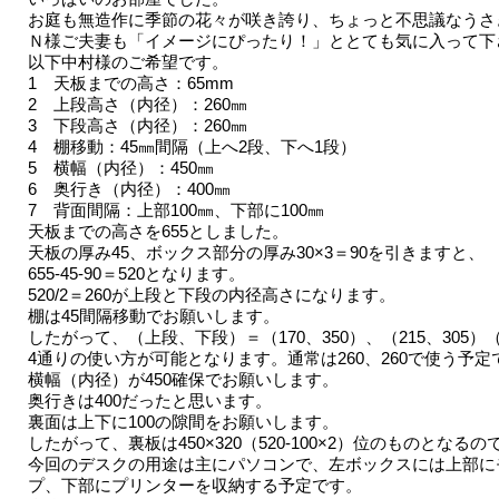
お庭も無造作に季節の花々が咲き誇り、ちょっと不思議なうさ
Ｎ様ご夫妻も「イメージにぴったり！」ととても気に入って下
以下中村様のご希望です。
1 天板までの高さ：65mm
2 上段高さ（内径）：260㎜
3 下段高さ（内径）：260㎜
4 棚移動：45㎜間隔（上へ2段、下へ1段）
5 横幅（内径）：450㎜
6 奥行き（内径）：400㎜
7 背面間隔：上部100㎜、下部に100㎜
天板までの高さを655としました。
天板の厚み45、ボックス部分の厚み30×3＝90を引きますと、
655-45-90＝520となります。
520/2＝260が上段と下段の内径高さになります。
棚は45間隔移動でお願いします。
したがって、（上段、下段）＝（170、350）、（215、305）（26
4通りの使い方が可能となります。通常は260、260で使う予定
横幅（内径）が450確保でお願いします。
奥行きは400だったと思います。
裏面は上下に100の隙間をお願いします。
したがって、裏板は450×320（520-100×2）位のものとなる
今回のデスクの用途は主にパソコンで、左ボックスには上部に
プ、下部にプリンターを収納する予定です。