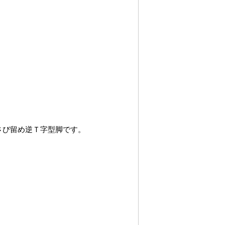
さび留め逆Ｔ字型脚です。