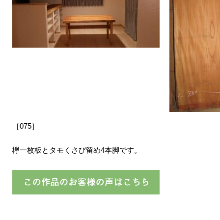
［075］
欅一枚板とタモくさび留め4本脚です。