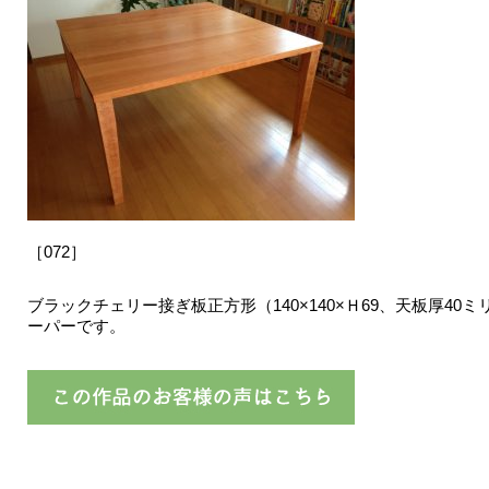
［072］
ブラックチェリー接ぎ板正方形（140×140×Ｈ69、天板厚40
ーパーです。