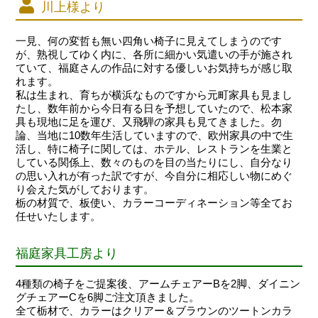
川上様より
一見、何の変哲も無い四角い椅子に見えてしまうのです
が、熟視してゆく内に、各所に細かい気遣いの手が施され
ていて、福庭さんの作品に対する優しいお気持ちが感じ取
れます。
私は生まれ、育ちが横浜なものですから元町家具も見まし
たし、数年前から今日有る日を予想していたので、松本家
具も現地に足を運び、又飛騨の家具も見てきました。勿
論、当地に10数年生活していますので、欧州家具の中で生
活し、特に椅子に関しては、ホテル、レストランを生業と
している関係上、数々のものを目の当たりにし、自分なり
の思い入れが有った訳ですが、今自分に相応しい物にめぐ
り会えた気がしております。
栃の材質で、板使い、カラーコーディネーション等全てお
任せいたします。
福庭家具工房より
4種類の椅子をご提案後、アームチェアーBを2脚、ダイニン
グチェアーCを6脚ご注文頂きました。
全て栃材で、カラーはクリアー＆ブラウンのツートンカラ