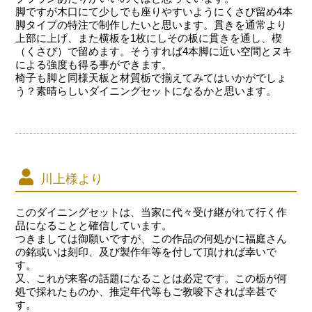
脚ですが木口にて少しでも座りやすいようにくさび留め4本
脚タイプの特注で制作したいと思います。貫きを通常より
上部に上げ、また横板を1枚にしその板に貫きを通し、楔
（くさび）で留めます。そうすれば4本脚に近い空間とヌキ
による強度も得る事ができます。
椅子も脚と同様天板と材質栃で揃えてみてはいかがでしょ
う？素晴らしいダイニングセットになるかと思います。
川上様より
このダイニングセットは、当家に代々受け継がれて行く作
品になることと確信しています。
つきましては御願いですが、この作品の何処かに福庭さん
の銘或いは刻印、及び製作年等を付して頂ければ幸いで
す。
又、これが来客の話題になることは必定です。この栃が何
処で採れたものか、推定年代等もご教唆下されば幸甚で
す。