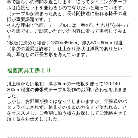
事で語らいの時間を過ごします。従ってダイニングテーブ
ルは応接セットを兼ねるもので有りたいと願っています。
（テーブルが決まったあと、長時間快適に座れる椅子の選
択が重要課題です。）
そんな理由で当面、テーブルには一番の”こだわり”を持って
いる訳です。ご助言いただいた内容に沿って再考してみま
す。
1枚板に決めた場合、1800×850cm、厚み50～60mm程度
（多少の差異は許容）。仕上がり形状は洋風でありたい
為、耳なしの正長方形を考えています。
福庭家具工房より
川上様からは最初、厚さ6cmの一枚板を使って120-140-
200cm程度の伸張式テーブル制作のお問い合わせを頂きま
した。
しかし、お部屋が狭くはなってしまいますが、伸張式やバ
タフライにされず、是非そのままのカタチで使われること
をオススメし、ご希望に沿う板をお探ししてご連絡させて
頂く旨をお伝えしました。