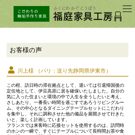
togg
navi
お客様の声
川上様 （パリ：送り先静岡県伊東市）
この程、訪日時の滞在拠点として、退いては引退帰国後の
定住地として、伊豆高原に居を確保いたしました。自分の
気に入った住まいと環境の中で人生を全うしたいと考え、
さしあたり、一番長い時間を過ごすであろうリビングルー
ム、その中心となるダイニングテーブルセットにこだわり
を集中し、それに調和させた他の備品を展開させて行きた
いと、楽しく計画しています。
フランスでは来客時に応接セットを使用するのは、訪問時
のホンの一瞬で、すぐにテーブルについて長時間お茶や食