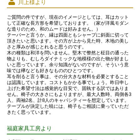
川上様より
ご質問の件ですが、現在のイメージとしては、耳はカット
して正確な長方形を希望しております。（家が洋風モダン
な造りのため、和のムードは好みません。）
テーパーと言うか、縁は四面ともシャープに斜面に切って
頂きたいと思います。その方が上から見た時、木地の美し
さと厚みが感じとれると思うのです。
木の種類は和洋を問いません。堅木で整然と柾目の通った
物よりも、むしろダイナミックな地模様の出た物が好まし
いと思っています。余り知識がないのですが、そういう意
味では欅なども好きなもののひとつです。
耳を削ると言う事は、その分大きな材料を必要とすること
は認識しています。コストもかかる事でしょう。昨日申し
上げた希望寸法は感覚的な目安で、固執する訳ではありま
せん。椅子の大きさにもよりますが、最大人数時、両側各3
人、両袖2名、計8人のキャパシティーを想定しています。
テーブルが決定した暁には、椅子もご相談に乗っていただ
きたく思っています。
福庭家具工房より