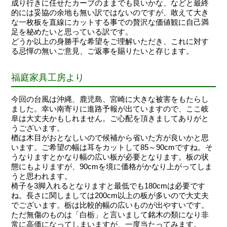
成り行きに任せたカーブのままでも良いかな、などと最終
的には妥協の余地も無い訳ではないのですが、敢えて大き
な一枚板を直線にカットする事での贅沢な価値観に自己満
足を秘めたいと思っている訳です。
どうか以上の身勝手な希望をご理解いただき、これに対す
る忌憚の無いご意見、ご返事を賜りたいと存じます。
福庭家具工房より
今回の台風は沖縄、鹿児島、宮崎に大きな被害をもたらし
ました。幸い南寄りに進路予報が出ていますので、ここ岐
阜は大丈夫かもしれません。ご心配を頂きましてありがと
うございます。
楢は木目がおとなしいので候補から省いた方が良いかと思
います。ご希望の幅は耳をカットして85～90cmですね。そ
うなりますとかなり幅の広い板が必要となります。板の状
態にもよりますが、90cmを境に価格がかなり上がってしま
うと思われます。
椅子を3脚入れるとなりますと最低でも180cmは必要です
ね。長さに関しましては200cm以上の板が多いので大丈夫
でございます。栃は比較的幅の広いものが出やすいです。
ただ無傷のものは「白栃」と言いまして銘木の類になり非
常に高価になってしまいますが、一度当たってみます。