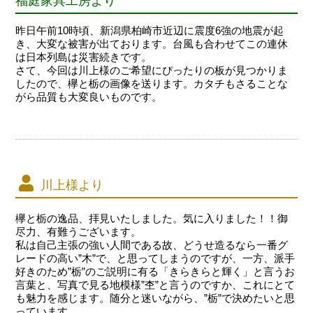
福庭家具工房より
昨日午前10時頃、新潟県柏崎市近辺に震度6強の地震が起
き、大変な被害が出ております。台風も合わせてこの連休
は日本列島は災害続きです。
さて、今回は川上様のご希望にぴったりの板が見つかりま
したので、欅と栃の画像を送ります。カタチもさることな
がら品質も大変良いものです。
川上様より
欅と栃の逸品、拝見いたしました。気に入りました！！御
尽力、有難うございます。
私は自己主張の強い人間である故、どうせ造るなら一番グ
レードの高い”木”で、と思ってしまうのですが、一方、派手
好きのため”栃”のご説明に有る「きらきらと輝く」と言うお
言葉と、写真で見る地模様”杢”と言うのですか、これにとて
も魅力を感じます。随分と迷いながら、”栃”で決めたいと思
っています。