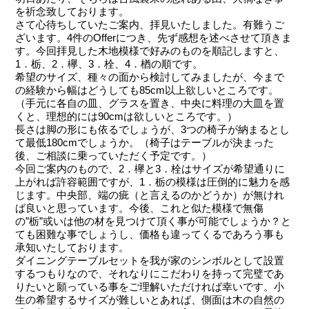
を祈念致しております。
さて心待ちしていたご案内、拝見いたしました。有難うご
ざいます。4件のOfferにつき、先ず感想を述べさせて頂きま
す。今回拝見した木地模様で好みのものを順記しますと、
1．栃、2．欅、3．栓、4．楢の順です。
希望のサイズ、種々の面から検討してみましたが、今まで
の経験から幅はどうしても85cm以上欲しいところです。
（手元に各自の皿、グラスを置き、中央に料理の大皿を置
くと、理想的には90cmは欲しいところです。）
長さは脚の形にも依るでしょうが、3つの椅子が納まるとし
て最低180cmでしょうか。（椅子はテーブルが決まった
後、ご相談に乗っていただく予定です。）
今回ご案内のもので、2．欅と3．栓はサイズが希望通りに
上がれば許容範囲ですが、1．栃の模様は圧倒的に魅力を感
じます。中央部、端の疵（と言えるのかどうか）が無けれ
ば良いと思っています。今後、これと似た模様で無傷
の”栃”或いは他の材を見つけて頂く事が可能でしょうか？と
ても困難な事でしょうし、価格も違ってくるであろう事も
承知いたしております。
ダイニングテーブルセットを我が家のシンボルとして設置
するつもりなので、それなりにこだわりを持って完璧であ
りたいと願っている事をご理解いただければ幸いです。小
生の希望するサイズが難しいとあれば、側面は木の自然の