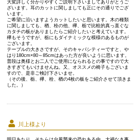
大変詳しく分かりやすくご説明下さいましてありがとうご
ざいます。耳のカットに関しましても正にその通りでござ
います。
ご希望に沿いますようカットしたいと思います。木の種類
に関しましても、楢、栓の他、欅、栃で比較的真っ直ぐな
カタチの板がありましたらご紹介したいと考えています。
欅もそうですが、栃にもダイナミックな模様のあるものが
ございます。
テーブルの大きさですが、そのキャパシティーですと、や
はり180cm×80～85cmはあった方が良いように思います。
普段は奥様とお二人でご使用になられるとの事ですので大
きすぎてもいけませんね。又、オススメの椅子もございま
すので、是非ご検討下さいませ。
（その後、栃、欅、栓、楢の4枚の板をご紹介させて頂きま
した。）
川上様より
明日あたり、そちらは台風襲来の恐れある由、大禍なき事