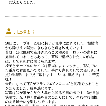
ーに決まりました。
川上様より
28日にテーブル、29日に椅子が無事に届きました。相模湾
から降り注ぐ陽光にきらきらと輝き映えています。
普段、ほぼ曲線で造形されるこの種のヨーロッパの家具に
見慣れていることもあって、直線で構成されたこの作品
は、とても新鮮に感じられます。
椅子とテーブルのサイズは部屋によくマッチし、望んでい
た重厚な雰囲気がでました。手作り家具としての優しさが1
点1点細部にまで見て取れます。大いに満足です！！ご苦労
様！！
最近になって”栃”がフランスの”マロニエ”と同種であること
を知りました。縁を感じます。
写真は我が家から見た大島から昇る初日の出です。3が日は
快晴で、光り輝く作品を目の当たりにして、それぞれ個性
のある風合いを楽しんでいます。