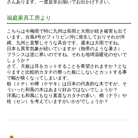
さんあります。一度是非お揃いでお出かけ下さい。
福庭家具工房より
こちらは今梅雨で特に九州は長雨と大雨が続き被害も出て
います。台風4号がフィリピン沖に発生しておりそれが沖
縄、九州と直撃しそうな具合です。週末は大雨ですね。
日本も異常気象が続いていますが（熱帯のような暑さ）、
フランスは逆に寒いのですね。それも地球温暖化のせいで
しょうか？
さて、天板は耳をカットすることを希望されますか？とな
りますと比較的カタチの整った板にしないとカットする事
で幅が狭くなってしまいます。
栃（トチ）や欅（ケヤキ）は日本の代表的な木ですが、そ
ういった和風の木はあまり好みではないでしょうか？
洋風にも和風にもなり素直なカタチの多い、楢（ナラ）や
栓（セン）を考えていますがいかがでしょうか？