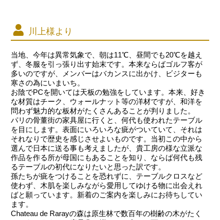
川上様より
当地、今年は異常気象で、朝は11℃、昼間でも20℃を越え
ず、冬服を引っ張り出す始末です。本来ならばゴルフ客が
多いのですが、メンバーはバカンスに出かけ、ビジターも
寒さの為にいまいち。
お陰でPCを開いては天板の勉強をしています。本来、好き
な材質はチーク、ウォールナット等の洋材ですが、和洋を
問わず魅力的な板材がたくさんあることが判りました。
パリの骨董街の家具屋に行くと、何代も使われたテーブル
を目にします。表面にいろいろな疵がついていて、それは
それなりで歴史を感じさせよいものです。当初この中から
選んで日本に送る事も考えましたが、貴工房の様な立派な
作品を作る所が母国にもあることを知り、ならば何代も残
るテーブルの初代になりたいと思った訳です。
孫たちが疵をつけることを恐れずに、テーブルクロスなど
使わず、木肌を楽しみながら愛用してゆける物に出会えれ
ばと願っています。新着のご案内を楽しみにお待ちしてい
ます。
Chateau de Rarayの森は原生林で数百年の樹齢の木がたく