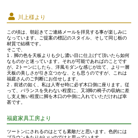
川上様より
この頃は、朝起きてご連絡メールを拝見する事が楽しみに
なっています。ご提案の標記のスタイル、そして同じ栃の
材質で結構です。
そこで、
1．脚の色を天板よりも少し濃い目に仕上げて頂いたら如何
なものかと迷っています。それが可能であればのことです
が。2トーンにしたら、洋風モダンな感じが出て、より一層
天板の美しさが引き立つかな、とも思うのですが、これは
福庭さんのご判断にお任せします。
2．前述の如く、私は人寄せ時に必ず木口側に座ります。従
って、バランスを失わない程度に、又3脚の椅子の収納に差
し支え無い程度に脚を木口の中側に入れていただければ幸
甚です。
福庭家具工房より
ツートンにされるのはとても素敵だと思います。色的には
ブラウンあたりがいいのではと思っています。