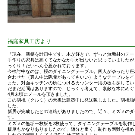
福庭家具工房より
「現在、新築を計画中です。木が好きで、ずっと無垢材のテー
手作りの家具は高くてなかなか手が出ないと思っていましたが
っくり！たいへん心惹かれております。
今検討中なのは、桜のダイニングテーブル。四人がゆったり座
合わせた（真ん中は隙間があってもいい）ようなテーブルをイ
また、対面キッチンの所につけるカウンター用の板も探してい
だまだ期間はありますので、じっくり考えて、素敵な木にめぐ
4月末頃にメールを頂きました。
この胡桃（クルミ）の天板は建築中に発送致しました。胡桃独
した。
新居が完成したとの連絡がありましたので、近々、ミズメのダ
す。
ミズメの無垢一枚板を2枚使って、ダイニングテーブルを制作
板厚もかなりありましたので、随分と重く、制作も困難を極め
したので脚部もミズメで作らせて頂きました。