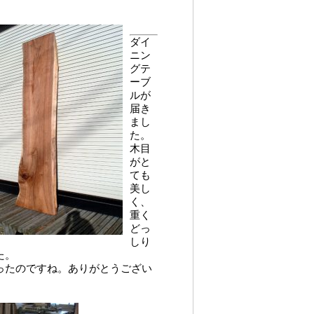
ダイ
ニン
グテ
ーブ
ルが
届き
まし
た。
木目
がと
ても
美し
く、
重く
どっ
しり
た。
ったのですね。ありがとうござい