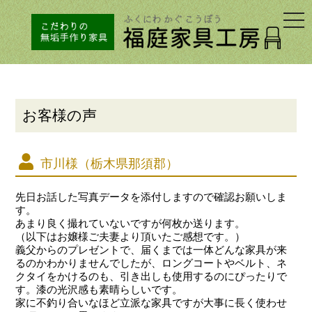
togg
navi
お客様の声
市川様（栃木県那須郡）
先日お話した写真データを添付しますので確認お願いしま
す。
あまり良く撮れていないですが何枚か送ります。
（以下はお嬢様ご夫妻より頂いたご感想です。）
義父からのプレゼントで、届くまでは一体どんな家具が来
るのかわかりませんでしたが、ロングコートやベルト、ネ
クタイをかけるのも、引き出しも使用するのにぴったりで
す。漆の光沢感も素晴らしいです。
家に不釣り合いなほど立派な家具ですが大事に長く使わせ