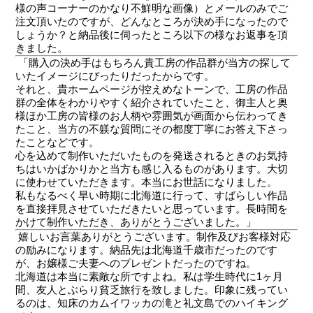
様の声コーナーのかなり不鮮明な画像）とメールのみでご
注文頂いたのですが、どんなところが決め手になったので
しょうか？と納品後に伺ったところ以下の様なお返事を頂
きました。
「購入の決め手はもちろん貴工房の作品群が当方の探して
いたイメージにぴったりだったからです。
それと、貴ホームページが控えめなトーンで、工房の作品
群の全体をわかりやすく紹介されていたこと、御主人と奥
様ほか工房の皆様のお人柄や雰囲気が画面から伝わってき
たこと、当方の不躾な質問にその都度丁寧にお答え下さっ
たことなどです。
心を込めて制作いただいたものを発送されるときのお気持
ちはいかばかりかと当方も感じ入るものがあります。大切
に使わせていただきます。本当にお世話になりました。
私もなるべく早い時期に北海道に行って、すばらしい作品
を直接拝見させていただきたいと思っています。長時間を
かけて制作いただき、ありがとうございました。」
嬉しいお言葉ありがとうございます。制作及びお客様対応
の励みになります。納品先は北海道千歳市だったのです
が、お嬢様ご夫妻へのプレゼントだったのですね。
北海道は本当に素敵な所ですよね。私は学生時代に1ヶ月
間、友人とぶらり貧乏旅行を致しました。印象に残ってい
るのは、知床のカムイワッカの滝と礼文島でのハイキング