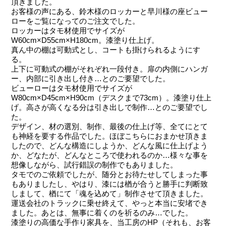
頂きました。
お客様の声にある、鈴木様のロッカーと早川様の座ビュー
ローをご覧になってのご注文でした。
ロッカーはタモ材使用でサイズが
W60cm×D55cm×H180cm。漆塗り仕上げ。
真ん中の棚は可動式とし、コートも掛けられるようにす
る。
上下に可動式の棚がそれぞれ一段付き。扉の内側にハンガ
ー、内部に引き出し付き…とのご要望でした。
ビューローはタモ材使用でサイズが
W80cm×D45cm×H90cm（デスクまで73cm）。漆塗り仕上
げ。高さが高くなる分は引き出しで制作…とのご要望でし
た。
デザイン、材の選別、制作、最後の仕上げ等、全てにとて
も神経を要する作品でした。ほぼこちらにおまかせ頂きま
したので、どんな構造にしようか、どんな風に仕上げよう
か、どなたが、どんなところで使われるのか…様々な事を
想像しながら、試行錯誤の制作でもありました。
タモでのご依頼でしたが、随分とお待たせしてしまった事
もありましたし、やはり、漆には楢が合うと勝手に判断致
しまして、楢にて「魂を込めて」制作させて頂きました。
運送会社のトラックに乗せ終えて、やっと本当に安堵でき
ました。あとは、無事に着くのを祈るのみ…でした。
漆塗りの高価な手作り家具を、当工房のHP（それも、お客