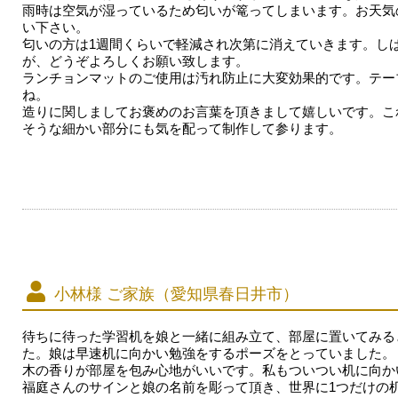
雨時は空気が湿っているため匂いが篭ってしまいます。お天気
い下さい。
匂いの方は1週間くらいで軽減され次第に消えていきます。し
が、どうぞよろしくお願い致します。
ランチョンマットのご使用は汚れ防止に大変効果的です。テー
ね。
造りに関しましてお褒めのお言葉を頂きまして嬉しいです。こ
そうな細かい部分にも気を配って制作して参ります。
小林様 ご家族（愛知県春日井市）
待ちに待った学習机を娘と一緒に組み立て、部屋に置いてみる
た。娘は早速机に向かい勉強をするポーズをとっていました。
木の香りが部屋を包み心地がいいです。私もついつい机に向か
福庭さんのサインと娘の名前を彫って頂き、世界に1つだけの