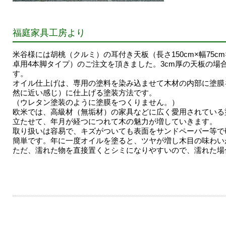
福庭家具工房より
米谷様には胡桃（クルミ）の耳付き天板（長さ150cm×幅75c
卓用4本脚タイプ）のご注文を頂きました。3cm厚の天板の場
す。
オイル仕上げは、専用の塗料を染み込ませて木材の内部に塗膜
然に近い感じ）に仕上げる塗装方法です。
（ウレタン塗装のように塗膜をつくりません。）
欧米では、高級材（無垢材）の家具などに広く愛用されている
立たせて、年月が経つにつれて木の魅力が増していきます。
取り扱いは容易で、キズがついても表面をサンドペーパー等で
簡単です。年に一度オイルを塗ると、ツヤが増し木目の味わい
ただ、濡れた物を直接置くとシミになりやすいので、濡れた場