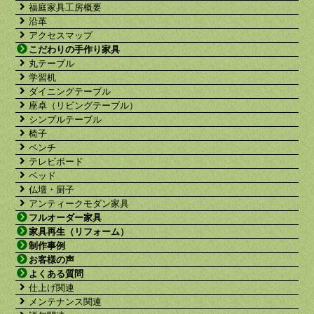
福庭家具工房概要
沿革
アクセスマップ
こだわりの手作り家具
丸テーブル
学習机
ダイニングテーブル
座卓（リビングテーブル）
シンプルテーブル
椅子
ベンチ
テレビボード
ベッド
仏壇・厨子
アンティークモダン家具
フルオーダー家具
家具再生（リフォーム）
制作事例
お客様の声
よくある質問
仕上げ関連
メンテナンス関連