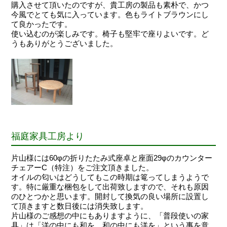
購入させて頂いたのですが、貴工房の製品も素朴で、かつ
今風でとても気に入っています。色もライトブラウンにし
て良かったです。
使い込むのが楽しみです。椅子も堅牢で座りよいです。ど
うもありがとうございました。
福庭家具工房より
片山様には60φの折りたたみ式座卓と座面29φのカウンター
チェアーC（特注）をご注文頂きました。
オイルの匂いはどうしてもこの時期は篭ってしまうようで
す。特に厳重な梱包をして出荷致しますので、それも原因
のひとつかと思います。開封して換気の良い場所に設置し
て頂きますと数日後には消失致します。
片山様のご感想の中にもありますように、「普段使いの家
具」は「洋の中にも和を、和の中にも洋を」という事を意