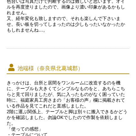
色合いは写真だけで判断するのは難しいと思います。オイ
ルを再度塗りましたので、画像より濃い印象があるかもし
れません。
又、経年変化も致しますので、それも楽しんで下さいま
せ。長い板を切ってしまったのは少しもったいなかったか
もしれませんね…。
池端様（奈良県北葛城郡）
きっかけは、台所と居間をワンルームに改造するのを機
に、テーブルも大きくてシンプルなものをと、あちらこち
らと見て回りましたが、気に入ったものがなく困っていた
時に、福庭家具工房さまの「お客様の声」欄に掲載されて
いる作品を見てこれだと直感しました。
2階に運ぶ関係上、テーブルと脚は別々に搬入できるかどう
かを確認しました。勿論OKでしたので作製を依頼しまし
た。
「使っての感想」
・テーブルについて