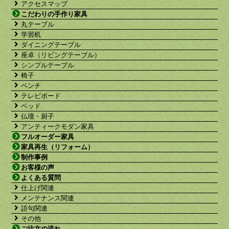
アクセスマップ
こだわりの手作り家具
丸テーブル
学習机
ダイニングテーブル
座卓（リビングテーブル）
シンプルテーブル
椅子
ベンチ
テレビボード
ベッド
仏壇・厨子
アンティークモダン家具
フルオーダー家具
家具再生（リフォーム）
制作事例
お客様の声
よくある質問
仕上げ関連
メンテナンス関連
語句関連
その他
ご注文の流れ