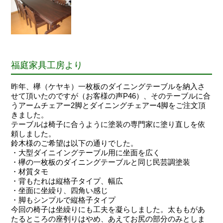
福庭家具工房より
昨年、欅（ケヤキ）一枚板のダイニングテーブルを納入さ
せて頂いたのですが（お客様の声P46）、そのテーブルに合
うアームチェアー2脚とダイニングチェアー4脚をご注文頂
きました。
テーブルは椅子に合うように塗装の専門家に塗り直しを依
頼しました。
鈴木様のご希望は以下の通りでした。
・大型ダイニイングテーブル用に坐面を広く
・欅の一枚板のダイニングテーブルと同じ民芸調塗装
・材質タモ
・背もたれは縦格子タイプ、幅広
・坐面に坐繰り、四角い感じ
・脚もシンプルで縦格子タイプ
今回の椅子は坐繰りにも工夫を凝らしました。太ももがあ
たるところの座刳りはやめ、あえてお尻の部分のみとしま