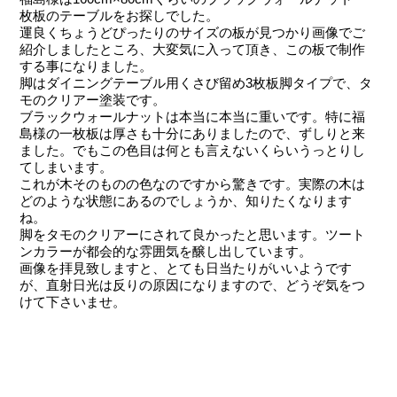
枚板のテーブルをお探しでした。
運良くちょうどぴったりのサイズの板が見つかり画像でご
紹介しましたところ、大変気に入って頂き、この板で制作
する事になりました。
脚はダイニングテーブル用くさび留め3枚板脚タイプで、タ
モのクリアー塗装です。
ブラックウォールナットは本当に本当に重いです。特に福
島様の一枚板は厚さも十分にありましたので、ずしりと来
ました。でもこの色目は何とも言えないくらいうっとりし
てしまいます。
これが木そのものの色なのですから驚きです。実際の木は
どのような状態にあるのでしょうか、知りたくなります
ね。
脚をタモのクリアーにされて良かったと思います。ツート
ンカラーが都会的な雰囲気を醸し出しています。
画像を拝見致しますと、とても日当たりがいいようです
が、直射日光は反りの原因になりますので、どうぞ気をつ
けて下さいませ。