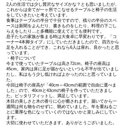
2人の生活では少し贅沢なサイズかな？とも思いましたが、
これからは全てが一ヶ所でこなせるテーブルと椅子の生活
をしていきたいと考えています。
食事はテーブルの半分で十分ですので、残りの半分のスペ
ースは新聞をよんだり、書きものをしたり、料理の下ごし
らえをしたり…と多機能に使えてとても便利です。
息子たちの家族が集まる時は大食卓に早変わりです。「コ
ーナー4本脚タイプ」にしていただきましたので、四方から
足を入れることができ、これなら6人は座れ、良かったと思
っています。
・椅子について
今まで使っていたテーブルは高さ72cm。椅子の座高は
45cm。家内は床に足が届かないといつも不平が出ていまし
たし、私はもう少し低ければよかったのにと思っていまし
た。
今回は椅子の座高が「40cm～43cmの範囲で自由に選べま
した」ので、40cmと43cmの椅子を作っていただきまし
た。ピッタリフィットし、満足しています。
木目の美しさと木の香りに心が癒されます。届いてから一
週間は何も物をのせずに、眺めていました。年を重ねるご
とに重厚な色になっていくのではないかと楽しみにしてい
ます。
大切に使わせていただきます。ありがとうございました。