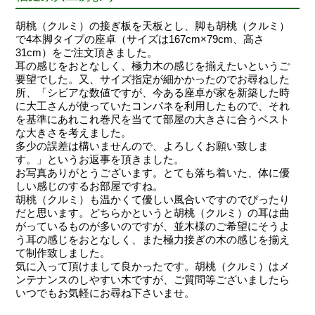
胡桃（クルミ）の接ぎ板を天板とし、脚も胡桃（クルミ）
で4本脚タイプの座卓（サイズは167cm×79cm、高さ
31cm）をご注文頂きました。
耳の感じをおとなしく、極力木の感じを揃えたいというご
要望でした。又、サイズ指定が細かかったのでお尋ねした
所、「シビアな数値ですが、今ある座卓が家を新築した時
に大工さんが使っていたコンパネを利用したもので、それ
を基準にあれこれ巻尺を当てて部屋の大きさに合うベスト
な大きさを考えました。
多少の誤差は構いませんので、よろしくお願い致しま
す。」というお返事を頂きました。
お写真ありがとうございます。とても落ち着いた、体に優
しい感じのするお部屋ですね。
胡桃（クルミ）も温かくて優しい風合いですのでぴったり
だと思います。どちらかというと胡桃（クルミ）の耳は曲
がっているものが多いのですが、並木様のご希望にそうよ
う耳の感じをおとなしく、また極力接ぎの木の感じを揃え
て制作致しました。
気に入って頂けまして良かったです。胡桃（クルミ）はメ
ンテナンスのしやすい木ですが、ご質問等ございましたら
いつでもお気軽にお尋ね下さいませ。