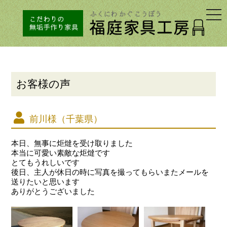
togg
navi
お客様の声
前川様（千葉県）
本日、無事に炬燵を受け取りました
本当に可愛い素敵な炬燵です
とてもうれしいです
後日、主人が休日の時に写真を撮ってもらいまたメールを
送りたいと思います
ありがとうございました