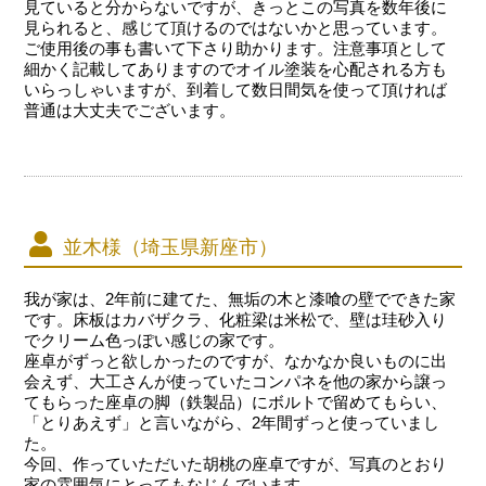
見ていると分からないですが、きっとこの写真を数年後に
見られると、感じて頂けるのではないかと思っています。
ご使用後の事も書いて下さり助かります。注意事項として
細かく記載してありますのでオイル塗装を心配される方も
いらっしゃいますが、到着して数日間気を使って頂ければ
普通は大丈夫でございます。
並木様（埼玉県新座市）
我が家は、2年前に建てた、無垢の木と漆喰の壁でできた家
です。床板はカバザクラ、化粧梁は米松で、壁は珪砂入り
でクリーム色っぽい感じの家です。
座卓がずっと欲しかったのですが、なかなか良いものに出
会えず、大工さんが使っていたコンパネを他の家から譲っ
てもらった座卓の脚（鉄製品）にボルトで留めてもらい、
「とりあえず」と言いながら、2年間ずっと使っていまし
た。
今回、作っていただいた胡桃の座卓ですが、写真のとおり
家の雰囲気にとってもなじんでいます。