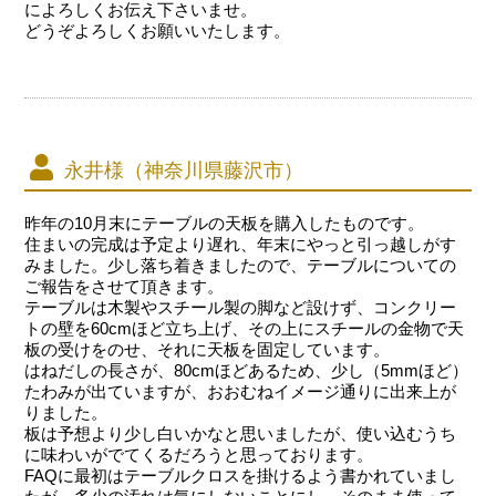
によろしくお伝え下さいませ。
どうぞよろしくお願いいたします。
永井様（神奈川県藤沢市）
昨年の10月末にテーブルの天板を購入したものです。
住まいの完成は予定より遅れ、年末にやっと引っ越しがす
みました。少し落ち着きましたので、テーブルについての
ご報告をさせて頂きます。
テーブルは木製やスチール製の脚など設けず、コンクリー
トの壁を60cmほど立ち上げ、その上にスチールの金物で天
板の受けをのせ、それに天板を固定しています。
はねだしの長さが、80cmほどあるため、少し（5mmほど）
たわみが出ていますが、おおむねイメージ通りに出来上が
りました。
板は予想より少し白いかなと思いましたが、使い込むうち
に味わいがでてくるだろうと思っております。
FAQに最初はテーブルクロスを掛けるよう書かれていまし