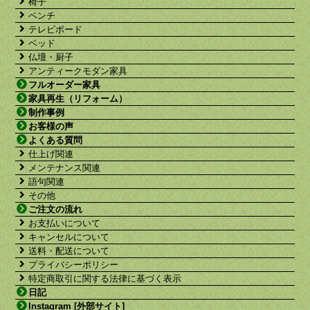
椅子
ベンチ
テレビボード
ベッド
仏壇・厨子
アンティークモダン家具
フルオーダー家具
家具再生（リフォーム）
制作事例
お客様の声
よくある質問
仕上げ関連
メンテナンス関連
語句関連
その他
ご注文の流れ
お支払いについて
キャンセルについて
送料・配送について
プライバシーポリシー
特定商取引に関する法律に基づく表示
日記
Instagram [外部サイト]