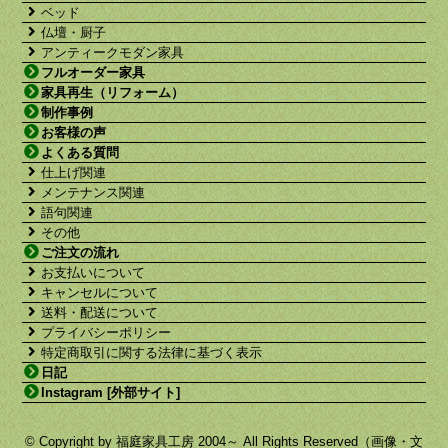
ベッド
仏壇・厨子
アンティークモダン家具
フルオーダー家具
家具再生（リフォーム）
制作事例
お客様の声
よくある質問
仕上げ関連
メンテナンス関連
語句関連
その他
ご注文の流れ
お支払いについて
キャンセルについて
送料・配送について
プライバシーポリシー
特定商取引に関する法律に基づく表示
日記
Instagram [外部サイト]
© Copyright by 福庭家具工房 2004～ All Rights Reserved（画像・文