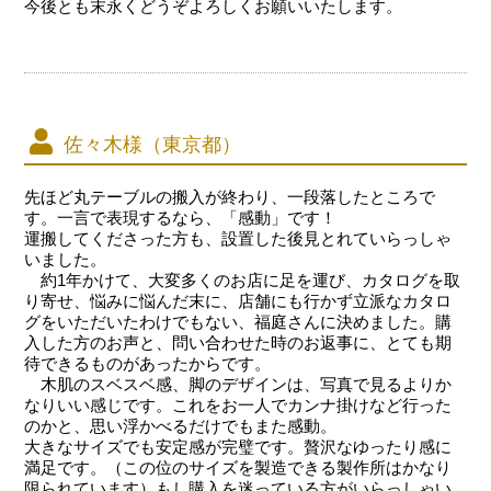
今後とも末永くどうぞよろしくお願いいたします。
佐々木様（東京都）
先ほど丸テーブルの搬入が終わり、一段落したところで
す。一言で表現するなら、「感動」です！
運搬してくださった方も、設置した後見とれていらっしゃ
いました。
約1年かけて、大変多くのお店に足を運び、カタログを取
り寄せ、悩みに悩んだ末に、店舗にも行かず立派なカタロ
グをいただいたわけでもない、福庭さんに決めました。購
入した方のお声と、問い合わせた時のお返事に、とても期
待できるものがあったからです。
木肌のスベスベ感、脚のデザインは、写真で見るよりか
なりいい感じです。これをお一人でカンナ掛けなど行った
のかと、思い浮かべるだけでもまた感動。
大きなサイズでも安定感が完璧です。贅沢なゆったり感に
満足です。（この位のサイズを製造できる製作所はかなり
限られています）もし購入を迷っている方がいらっしゃい